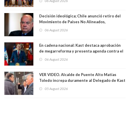
06 August 2026
Decisión ideológica; Chile anunció retiro del
Movimiento de Países No Alineados,
organización de la que formaba parte desde
06 August 2026
1971. Excanciller Insulza lamentó decisión
En cadena nacional: Kast destaca aprobación
de megarreforma y presenta agenda contra el
Crimen Organizado y el Terrorismo
06 August 2026
VER VIDEO. Alcalde de Puente Alto Matías
Toledo increpa duramente al Delegado de Kast
Germán Codina por crisis de seguridad. "El
05 August 2026
delegado nuevamente arrancando"