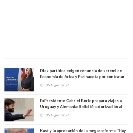
Diez partidos exigen renuncia de seremi de
Economía de Arica y Parinacota por contratar
solo a militantes del Gobierno. Entre ellas hay
05 August 2026
una militante de RN, detenida con 47 kilos de
droga
ExPresidente Gabriel Boric prepara viajes a
Uruguay y Alemania: Solicitó autorización al
Congreso
05 August 2026
Kast y la aprobación de la megarreforma: “Hay