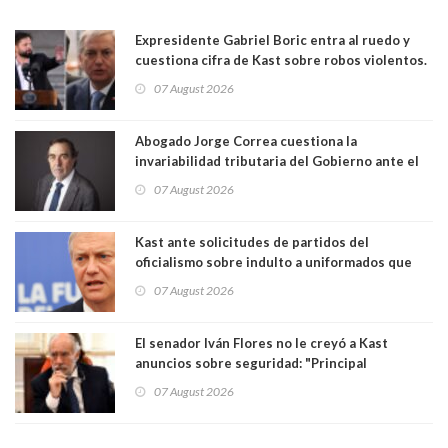
Expresidente Gabriel Boric entra al ruedo y
cuestiona cifra de Kast sobre robos violentos.
Gobierno le respondió
07 August 2026
Abogado Jorge Correa cuestiona la
invariabilidad tributaria del Gobierno ante el
Tribunal Constitucional: “Es contraria a la
07 August 2026
democracia” y "defendemos la alternancia en el
poder"
Kast ante solicitudes de partidos del
oficialismo sobre indulto a uniformados que
están presos: "Se van a analizar en su mérito"
07 August 2026
El senador Iván Flores no le creyó a Kast
anuncios sobre seguridad: "Principal
herramienta sigue sin urgencia clave para
07 August 2026
perseguir ruta del dinero y levantar secreto
bancario"