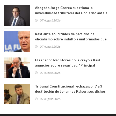
Abogado Jorge Correa cuestiona la
invariabilidad tributaria del Gobierno ante el
Tribunal Constitucional: “Es contraria a la
07 August 2026
democracia” y "defendemos la alternancia en el
poder"
Kast ante solicitudes de partidos del
oficialismo sobre indulto a uniformados que
están presos: "Se van a analizar en su mérito"
07 August 2026
El senador Iván Flores no le creyó a Kast
anuncios sobre seguridad: "Principal
herramienta sigue sin urgencia clave para
07 August 2026
perseguir ruta del dinero y levantar secreto
bancario"
Tribunal Constitucional rechaza por 7 a 3
destitución de Johannes Kaiser: sus dichos
sobre el golpe de Estado ya no importan para la
07 August 2026
justicia constitucional porque no es diputado