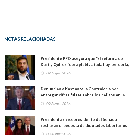
NOTAS RELACIONADAS
Presidente PPD asegura que “si reforma de
Kast y Quiroz fuera plebiscitada hoy, perdería,
la mayoría está en contra”. Y si el "TC resuelve
09 August 2026
a favor de la oposición, sería una victoria de la
ciudadanía”
Denuncian a Kast ante la Contraloría por
entregar cifras falsas sobre los delitos en la
cadena nacional
09 August 2026
Presidenta y vicepresidente del Senado
rechazan propuesta de diputados Libertarios
para suspender Ley Karin por cinco años:
08 August 2026