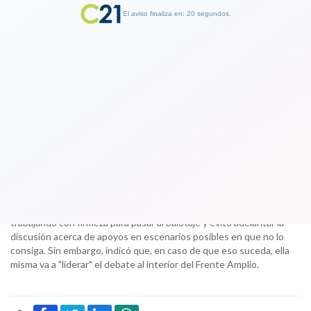
El aviso finaliza en: 19 segundos.
Finalizar Publicidad
Beatriz Sánchez: "Yo soy la mejor
opción para la segunda vuelta"
13 November 2017
Sánchez criticó el exceso de "ansiedad" que se observa en el
debate público a una semana de las elecciones, aseguró estar
trabajando con firmeza para pasar al balotaje y evitó adelantar la
discusión acerca de apoyos en escenarios posibles en que no lo
consiga. Sin embargo, indicó que, en caso de que eso suceda, ella
misma va a "liderar" el debate al interior del Frente Amplio.