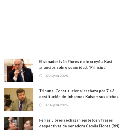
El senador Iván Flores no le creyó a Kast
anuncios sobre seguridad: "Principal
herramienta sigue sin urgencia clave para
07 August 2026
perseguir ruta del dinero y levantar secreto
bancario"
Tribunal Constitucional rechaza por 7 a 3
destitución de Johannes Kaiser: sus dichos
sobre el golpe de Estado ya no importan para la
07 August 2026
justicia constitucional porque no es diputado
Ferias Libres rechazan epítetos y frases
despectivas de senadora Camila Flores (RN)