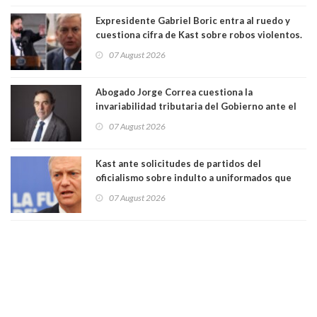
Expresidente Gabriel Boric entra al ruedo y
cuestiona cifra de Kast sobre robos violentos.
Gobierno le respondió
07 August 2026
Abogado Jorge Correa cuestiona la
invariabilidad tributaria del Gobierno ante el
Tribunal Constitucional: “Es contraria a la
07 August 2026
democracia” y "defendemos la alternancia en el
poder"
Kast ante solicitudes de partidos del
oficialismo sobre indulto a uniformados que
están presos: "Se van a analizar en su mérito"
07 August 2026