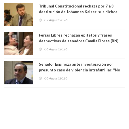
Tribunal Constitucional rechaza por 7 a 3
destitución de Johannes Kaiser: sus dichos
sobre el golpe de Estado ya no importan para la
07 August 2026
justicia constitucional porque no es diputado
Ferias Libres rechazan epítetos y frases
despectivas de senadora Camila Flores (RN)
para maltratar a senadora Campillai
06 August 2026
Senador Espinoza ante investigación por
presunto caso de violencia intrafamiliar: "No
existe denuncia en mi contra". PS entregó
06 August 2026
antecedentes a Tribunal Supremo