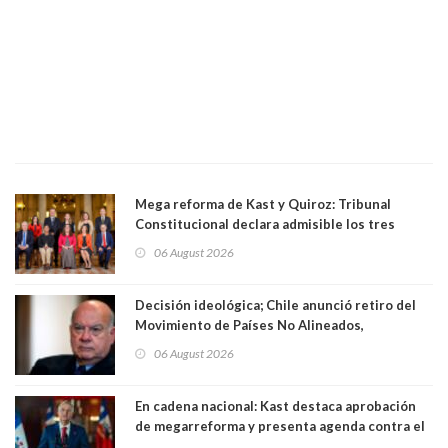
Mega reforma de Kast y Quiroz: Tribunal
Constitucional declara admisible los tres
requerimientos de la oposición
06 August 2026
Decisión ideológica; Chile anunció retiro del
Movimiento de Países No Alineados,
organización de la que formaba parte desde
06 August 2026
1971. Excanciller Insulza lamentó decisión
En cadena nacional: Kast destaca aprobación
de megarreforma y presenta agenda contra el
Crimen Organizado y el Terrorismo