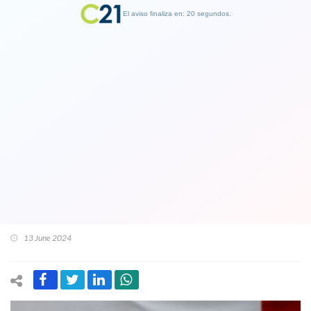
El aviso finaliza en: 19 segundos.
Finalizar Publicidad
Boric continuará gira por Europa y
responde a la oposición: “Donde
estuviéramos harían críticas". Y
aseguro: “Esto siempre está en
evaluación"
13 June 2024