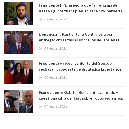
Presidente PPD asegura que “si reforma de
Kast y Quiroz fuera plebiscitada hoy, perdería,
la mayoría está en contra”. Y si el "TC resuelve
09 August 2026
a favor de la oposición, sería una victoria de la
ciudadanía”
Denuncian a Kast ante la Contraloría por
entregar cifras falsas sobre los delitos en la
cadena nacional
09 August 2026
Presidenta y vicepresidente del Senado
rechazan propuesta de diputados Libertarios
para suspender Ley Karin por cinco años:
08 August 2026
"Constituye un camino equivocado"
Expresidente Gabriel Boric entra al ruedo y
cuestiona cifra de Kast sobre robos violentos.
Gobierno le respondió
07 August 2026