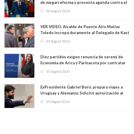
de megarreforma y presenta agenda contra el
Crimen Organizado y el Terrorismo
06 August 2026
VER VIDEO. Alcalde de Puente Alto Matías
Toledo increpa duramente al Delegado de Kast
Germán Codina por crisis de seguridad. "El
05 August 2026
delegado nuevamente arrancando"
Diez partidos exigen renuncia de seremi de
Economía de Arica y Parinacota por contratar
solo a militantes del Gobierno. Entre ellas hay
05 August 2026
una militante de RN, detenida con 47 kilos de
droga
ExPresidente Gabriel Boric prepara viajes a
Uruguay y Alemania: Solicitó autorización al
Congreso
05 August 2026