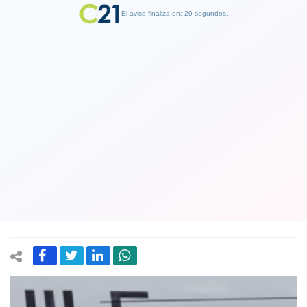
El aviso finaliza en: 19 segundos.
Finalizar Publicidad
Boric llega a Japón en medio de
controversia por revelaciones del caso
ProCultura en los que aparece
involucrado
11 May 2025