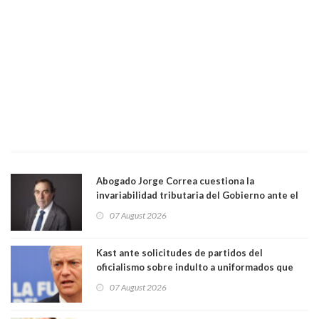
Abogado Jorge Correa cuestiona la
invariabilidad tributaria del Gobierno ante el
Tribunal Constitucional: “Es contraria a la
07 August 2026
democracia” y "defendemos la alternancia en el
poder"
Kast ante solicitudes de partidos del
oficialismo sobre indulto a uniformados que
están presos: "Se van a analizar en su mérito"
07 August 2026