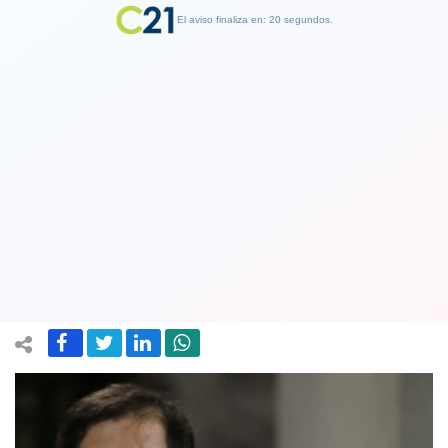
El aviso finaliza en: 19 segundos.
Finalizar Publicidad
Boric solidariza con Sergio Micco tras
funa en la U. de Chile: "Nada justifica
agredir a quien piensa distinto"
09 November 2023