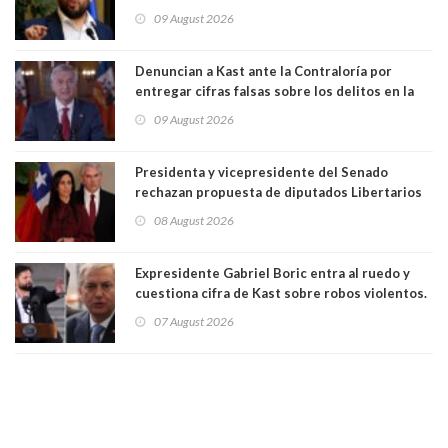
la mayoría está en contra”. Y si el "TC resuelve
09 August 2026
a favor de la oposición, sería una victoria de la
ciudadanía”
Denuncian a Kast ante la Contraloría por
entregar cifras falsas sobre los delitos en la
cadena nacional
09 August 2026
Presidenta y vicepresidente del Senado
rechazan propuesta de diputados Libertarios
para suspender Ley Karin por cinco años:
08 August 2026
"Constituye un camino equivocado"
Expresidente Gabriel Boric entra al ruedo y
cuestiona cifra de Kast sobre robos violentos.
Gobierno le respondió
07 August 2026