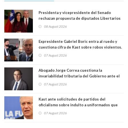
Presidenta y vicepresidente del Senado
rechazan propuesta de diputados Libertarios
para suspender Ley Karin por cinco años:
08 August 2026
"Constituye un camino equivocado"
Expresidente Gabriel Boric entra al ruedo y
cuestiona cifra de Kast sobre robos violentos.
Gobierno le respondió
07 August 2026
Abogado Jorge Correa cuestiona la
invariabilidad tributaria del Gobierno ante el
Tribunal Constitucional: “Es contraria a la
07 August 2026
democracia” y "defendemos la alternancia en el
poder"
Kast ante solicitudes de partidos del
oficialismo sobre indulto a uniformados que
están presos: "Se van a analizar en su mérito"
07 August 2026