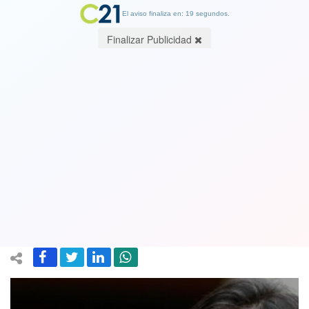
El aviso finaliza en: 19 segundos.
Finalizar Publicidad
Camila Vallejo (PC) desdramatiza
llamado de senador Núñez (PC) a 'la
presión de la ciudadanía': “Hoy las
amenazas a la democracia son otras”
28 March 2024