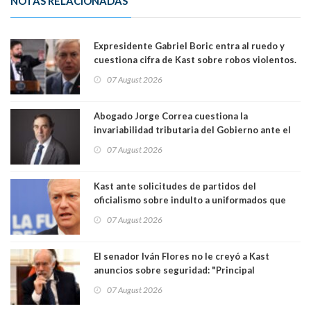
NOTAS RELACIONADAS
Expresidente Gabriel Boric entra al ruedo y
cuestiona cifra de Kast sobre robos violentos.
Gobierno le respondió
07 August 2026
Abogado Jorge Correa cuestiona la
invariabilidad tributaria del Gobierno ante el
Tribunal Constitucional: “Es contraria a la
07 August 2026
democracia” y "defendemos la alternancia en el
poder"
Kast ante solicitudes de partidos del
oficialismo sobre indulto a uniformados que
están presos: "Se van a analizar en su mérito"
07 August 2026
El senador Iván Flores no le creyó a Kast
anuncios sobre seguridad: "Principal
herramienta sigue sin urgencia clave para
07 August 2026
perseguir ruta del dinero y levantar secreto