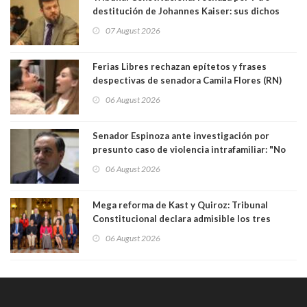
destitución de Johannes Kaiser: sus dichos
sobre el golpe de Estado ya no importan para la
07 August 2026
justicia constitucional porque no es diputado
Ferias Libres rechazan epítetos y frases
despectivas de senadora Camila Flores (RN)
para maltratar a senadora Campillai
06 August 2026
Senador Espinoza ante investigación por
presunto caso de violencia intrafamiliar: "No
existe denuncia en mi contra". PS entregó
06 August 2026
antecedentes a Tribunal Supremo
Mega reforma de Kast y Quiroz: Tribunal
Constitucional declara admisible los tres
requerimientos de la oposición
06 August 2026