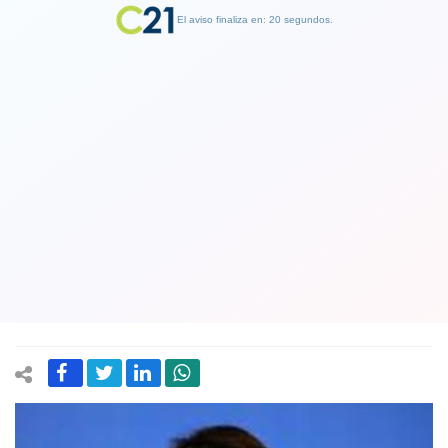
El aviso finaliza en: 19 segundos.
Finalizar Publicidad
Candidata presidencial Paula Narváez
entrega su total respaldo a Claudio
Orrego en segunda vuelta para
gobernación de la RM
01 June 2021