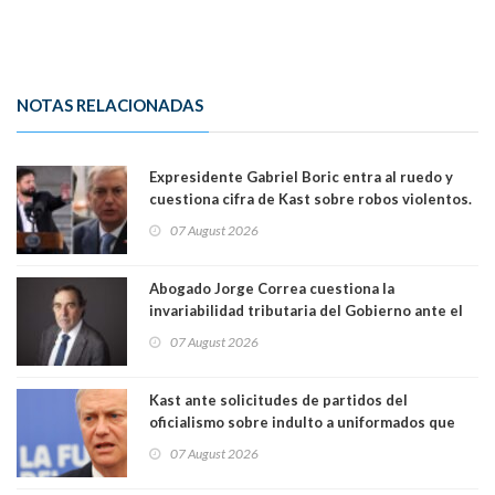
NOTAS RELACIONADAS
Expresidente Gabriel Boric entra al ruedo y
cuestiona cifra de Kast sobre robos violentos.
Gobierno le respondió
07 August 2026
Abogado Jorge Correa cuestiona la
invariabilidad tributaria del Gobierno ante el
Tribunal Constitucional: “Es contraria a la
07 August 2026
democracia” y "defendemos la alternancia en el
poder"
Kast ante solicitudes de partidos del
oficialismo sobre indulto a uniformados que
están presos: "Se van a analizar en su mérito"
07 August 2026