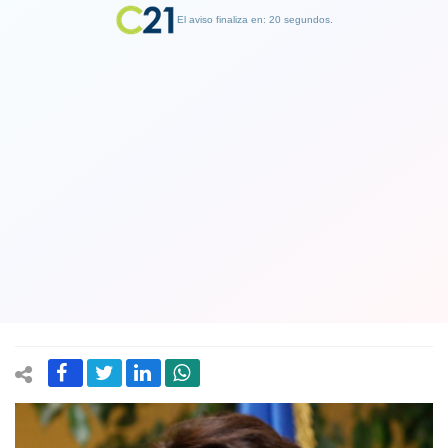
El aviso finaliza en: 19 segundos.
Finalizar Publicidad
Candidato presidencial Gonzalo
Winter (FA) niega que crítica en la
franja aluda a la Concertación: "Se
pusieron el poncho"
16 June 2025