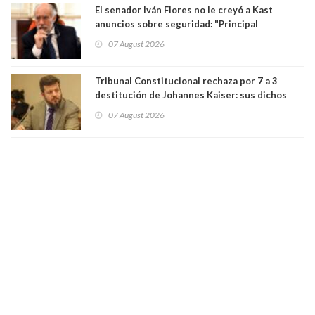
El senador Iván Flores no le creyó a Kast
anuncios sobre seguridad: "Principal
herramienta sigue sin urgencia clave para
07 August 2026
perseguir ruta del dinero y levantar secreto
bancario"
Tribunal Constitucional rechaza por 7 a 3
destitución de Johannes Kaiser: sus dichos
sobre el golpe de Estado ya no importan para la
07 August 2026
justicia constitucional porque no es diputado