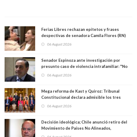
Ferias Libres rechazan epítetos y frases
despectivas de senadora Camila Flores (RN)
para maltratar a senadora Campillai
06 August 2026
Senador Espinoza ante investigación por
presunto caso de violencia intrafamiliar: "No
existe denuncia en mi contra". PS entregó
06 August 2026
antecedentes a Tribunal Supremo
Mega reforma de Kast y Quiroz: Tribunal
Constitucional declara admisible los tres
requerimientos de la oposición
06 August 2026
Decisión ideológica; Chile anunció retiro del
Movimiento de Países No Alineados,
organización de la que formaba parte desde
06 August 2026