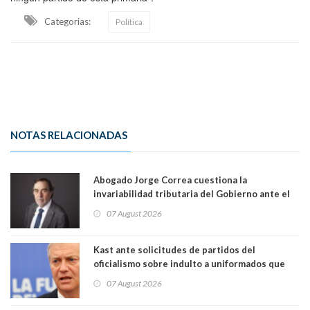
Categorias:
Política
NOTAS RELACIONADAS
Abogado Jorge Correa cuestiona la
invariabilidad tributaria del Gobierno ante el
Tribunal Constitucional: “Es contraria a la
07 August 2026
democracia” y "defendemos la alternancia en el
poder"
Kast ante solicitudes de partidos del
oficialismo sobre indulto a uniformados que
están presos: "Se van a analizar en su mérito"
07 August 2026