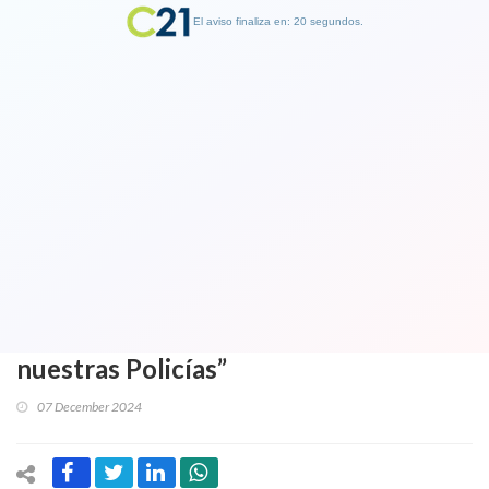
El aviso finaliza en: 19 segundos.
Finalizar Publicidad
Capturan en Colombia al jefe del Tren
de Aragua en Chile tras operativo
conjunto entre PDI y la policía
colombiana: Boric destacó “trabajo
conjunto de nuestros Estados y
nuestras Policías”
07 December 2024