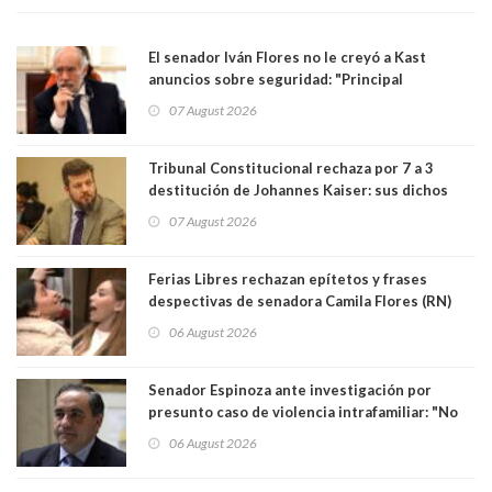
El senador Iván Flores no le creyó a Kast
anuncios sobre seguridad: "Principal
herramienta sigue sin urgencia clave para
07 August 2026
perseguir ruta del dinero y levantar secreto
bancario"
Tribunal Constitucional rechaza por 7 a 3
destitución de Johannes Kaiser: sus dichos
sobre el golpe de Estado ya no importan para la
07 August 2026
justicia constitucional porque no es diputado
Ferias Libres rechazan epítetos y frases
despectivas de senadora Camila Flores (RN)
para maltratar a senadora Campillai
06 August 2026
Senador Espinoza ante investigación por
presunto caso de violencia intrafamiliar: "No
existe denuncia en mi contra". PS entregó
06 August 2026
antecedentes a Tribunal Supremo