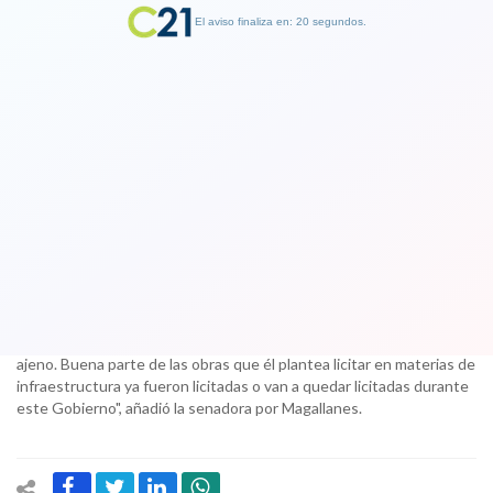
El aviso finaliza en: 19 segundos.
Finalizar Publicidad
Carolina Goic pidió una "explicación
seria" a Piñera por su programa de
Gobierno
30 October 2017
"Me parece que no es una buena práctica vestirse con ropaje
ajeno. Buena parte de las obras que él plantea licitar en materias de
infraestructura ya fueron licitadas o van a quedar licitadas durante
este Gobierno", añadió la senadora por Magallanes.