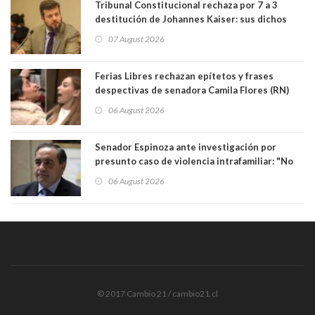
Tribunal Constitucional rechaza por 7 a 3
destitución de Johannes Kaiser: sus dichos
sobre el golpe de Estado ya no importan para la
07 August 2026
justicia constitucional porque no es diputado
Ferias Libres rechazan epítetos y frases
despectivas de senadora Camila Flores (RN)
para maltratar a senadora Campillai
06 August 2026
Senador Espinoza ante investigación por
presunto caso de violencia intrafamiliar: "No
existe denuncia en mi contra". PS entregó
06 August 2026
antecedentes a Tribunal Supremo
© 2017 Cambio 21 / cambio21.cl