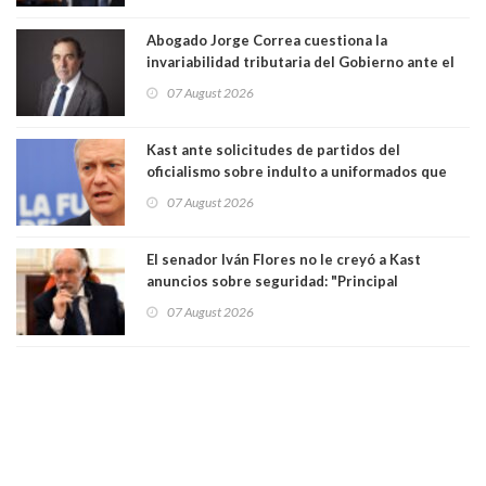
Abogado Jorge Correa cuestiona la
invariabilidad tributaria del Gobierno ante el
Tribunal Constitucional: “Es contraria a la
07 August 2026
democracia” y "defendemos la alternancia en el
poder"
Kast ante solicitudes de partidos del
oficialismo sobre indulto a uniformados que
están presos: "Se van a analizar en su mérito"
07 August 2026
El senador Iván Flores no le creyó a Kast
anuncios sobre seguridad: "Principal
herramienta sigue sin urgencia clave para
07 August 2026
perseguir ruta del dinero y levantar secreto
bancario"