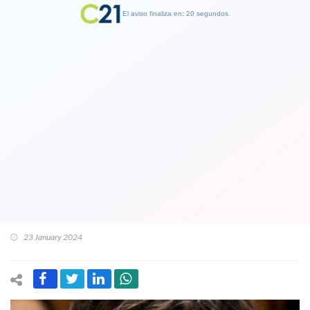
El aviso finaliza en: 19 segundos.
Finalizar Publicidad
Carolina Tohá por encuesta que la
evalúan como la peor del Gabinete:
"Cuando hay encuestas malas, no nos
rendimos, tenemos que esforzarnos
más”
23 January 2024