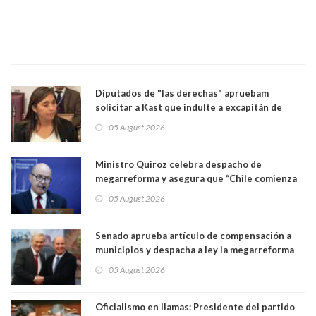
Diputados de "las derechas" apruebam
solicitar a Kast que indulte a excapitán de
carabineros condenado por dejar ciega a
05 August 2026
senadora Fabiola Campillai
Ministro Quiroz celebra despacho de
megarreforma y asegura que “Chile comienza
nuevamente a crecer”
05 August 2026
Senado aprueba artículo de compensación a
municipios y despacha a ley la megarreforma
de Kast y Quiroz. Senador Pedro Araya (PPD)
05 August 2026
votó con el Gobierno
Oficialismo en llamas: Presidente del partido