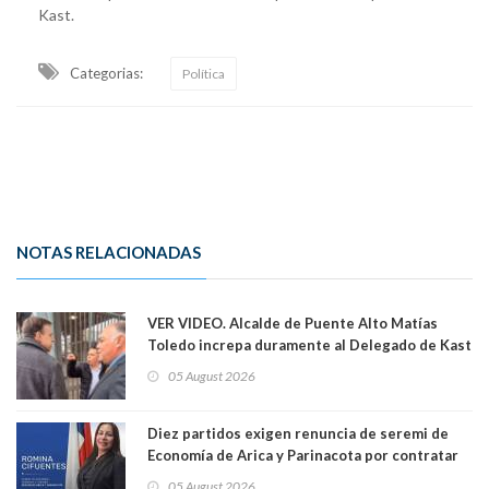
Kast.
Categorias:
Política
NOTAS RELACIONADAS
VER VIDEO. Alcalde de Puente Alto Matías
Toledo increpa duramente al Delegado de Kast
Germán Codina por crisis de seguridad. "El
05 August 2026
delegado nuevamente arrancando"
Diez partidos exigen renuncia de seremi de
Economía de Arica y Parinacota por contratar
solo a militantes del Gobierno. Entre ellas hay
05 August 2026