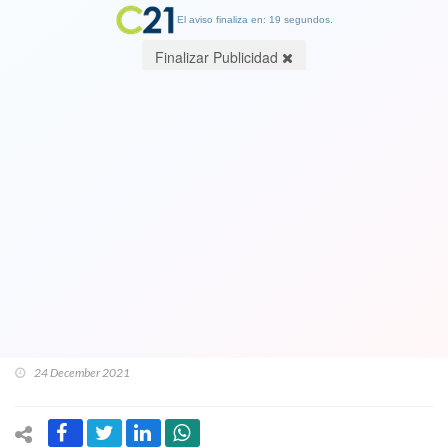
El aviso finaliza en: 19 segundos.
Finalizar Publicidad
Casi leprosos: Actual vice presidente
de la Cámara, diputado Undurraga
(Evopoli) descarta alianza con ultra
derechistas de Republicanos: “No
quiero ser socio de ese tipo de
personas”
24 December 2021