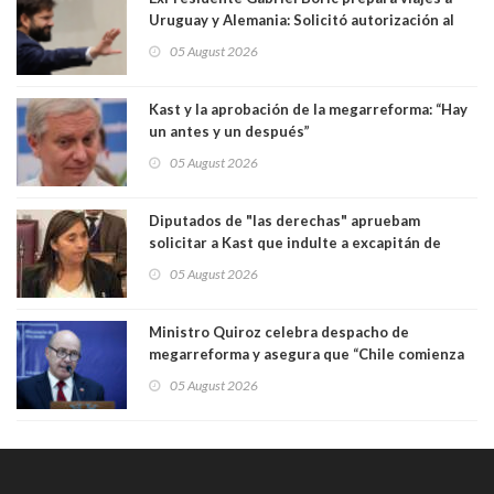
Uruguay y Alemania: Solicitó autorización al
Congreso
05 August 2026
Kast y la aprobación de la megarreforma: “Hay
un antes y un después”
05 August 2026
Diputados de "las derechas" apruebam
solicitar a Kast que indulte a excapitán de
carabineros condenado por dejar ciega a
05 August 2026
senadora Fabiola Campillai
Ministro Quiroz celebra despacho de
megarreforma y asegura que “Chile comienza
nuevamente a crecer”
05 August 2026