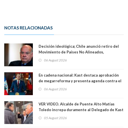
NOTAS RELACIONADAS
Decisión ideológica; Chile anunció retiro del
Movimiento de Países No Alineados,
organización de la que formaba parte desde
06 August 2026
1971. Excanciller Insulza lamentó decisión
En cadena nacional: Kast destaca aprobación
de megarreforma y presenta agenda contra el
Crimen Organizado y el Terrorismo
06 August 2026
VER VIDEO. Alcalde de Puente Alto Matías
Toledo increpa duramente al Delegado de Kast
Germán Codina por crisis de seguridad. "El
05 August 2026
delegado nuevamente arrancando"