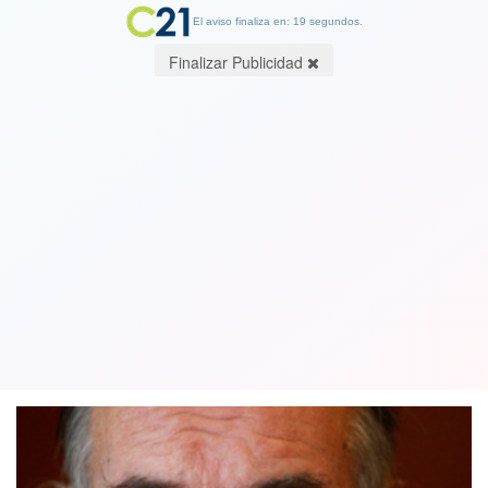
El aviso finaliza en: 19 segundos.
Finalizar Publicidad
Caso Corpesca-corrupción: Piden 21
años de cárcel para ex senador Orpis
(UDI) la pena más alta para un político
15 March 2018