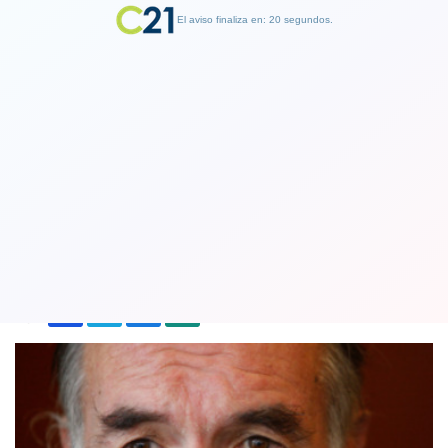
El aviso finaliza en: 19 segundos.
Finalizar Publicidad
Caso Corpesca: Tribunal condena a
dos excolaboradoras de Jaime Orpis
21 February 2018