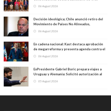
requerimientos de la oposición
06 August 2026
Decisión ideológica; Chile anunció retiro del
Movimiento de Países No Alineados,
organización de la que formaba parte desde
06 August 2026
1971. Excanciller Insulza lamentó decisión
En cadena nacional: Kast destaca aprobación
de megarreforma y presenta agenda contra el
Crimen Organizado y el Terrorismo
06 August 2026
ExPresidente Gabriel Boric prepara viajes a
Uruguay y Alemania: Solicitó autorización al
Congreso
05 August 2026