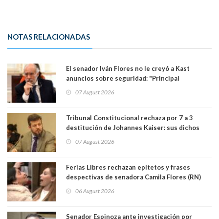
NOTAS RELACIONADAS
El senador Iván Flores no le creyó a Kast
anuncios sobre seguridad: "Principal
herramienta sigue sin urgencia clave para
07 August 2026
perseguir ruta del dinero y levantar secreto
bancario"
Tribunal Constitucional rechaza por 7 a 3
destitución de Johannes Kaiser: sus dichos
sobre el golpe de Estado ya no importan para la
07 August 2026
justicia constitucional porque no es diputado
Ferias Libres rechazan epítetos y frases
despectivas de senadora Camila Flores (RN)
para maltratar a senadora Campillai
06 August 2026
Senador Espinoza ante investigación por