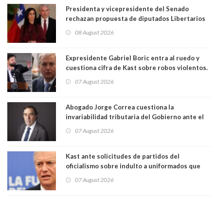
Presidenta y vicepresidente del Senado
rechazan propuesta de diputados Libertarios
para suspender Ley Karin por cinco años:
08 August 2026
"Constituye un camino equivocado"
Expresidente Gabriel Boric entra al ruedo y
cuestiona cifra de Kast sobre robos violentos.
Gobierno le respondió
07 August 2026
Abogado Jorge Correa cuestiona la
invariabilidad tributaria del Gobierno ante el
Tribunal Constitucional: “Es contraria a la
07 August 2026
democracia” y "defendemos la alternancia en el
poder"
Kast ante solicitudes de partidos del
oficialismo sobre indulto a uniformados que
están presos: "Se van a analizar en su mérito"
07 August 2026