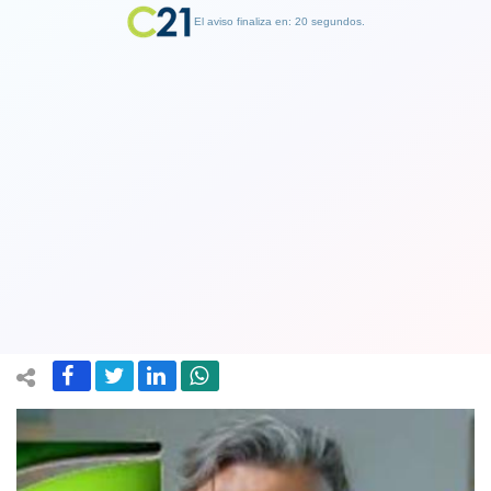
El aviso finaliza en: 19 segundos.
Finalizar Publicidad
Caso SQM: Suspenden inicio del juicio
oral y Longueira dice que “el daño que
me han hecho es irreparable”
01 February 2023