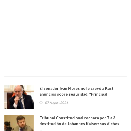
El senador Iván Flores no le creyó a Kast
anuncios sobre seguridad: "Principal
herramienta sigue sin urgencia clave para
07 August 2026
perseguir ruta del dinero y levantar secreto
bancario"
Tribunal Constitucional rechaza por 7 a 3
destitución de Johannes Kaiser: sus dichos
sobre el golpe de Estado ya no importan para la