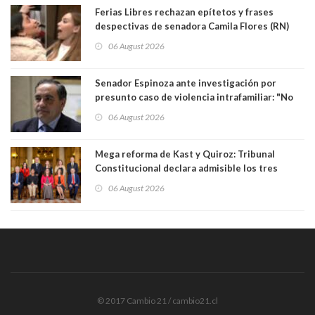
Ferias Libres rechazan epítetos y frases
despectivas de senadora Camila Flores (RN)
para maltratar a senadora Campillai
06 August 2026
Senador Espinoza ante investigación por
presunto caso de violencia intrafamiliar: "No
existe denuncia en mi contra". PS entregó
06 August 2026
antecedentes a Tribunal Supremo
Mega reforma de Kast y Quiroz: Tribunal
Constitucional declara admisible los tres
requerimientos de la oposición
06 August 2026
© 2017 Cambio 21 / cambio21.cl