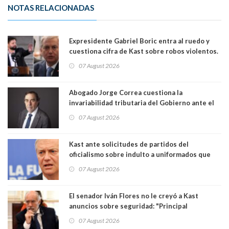
NOTAS RELACIONADAS
Expresidente Gabriel Boric entra al ruedo y
cuestiona cifra de Kast sobre robos violentos.
Gobierno le respondió
07 August 2026
Abogado Jorge Correa cuestiona la
invariabilidad tributaria del Gobierno ante el
Tribunal Constitucional: “Es contraria a la
07 August 2026
democracia” y "defendemos la alternancia en el
poder"
Kast ante solicitudes de partidos del
oficialismo sobre indulto a uniformados que
están presos: "Se van a analizar en su mérito"
07 August 2026
El senador Iván Flores no le creyó a Kast
anuncios sobre seguridad: "Principal
herramienta sigue sin urgencia clave para
07 August 2026
perseguir ruta del dinero y levantar secreto