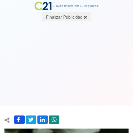
El aviso finaliza en: 19 segundos.
Finalizar Publicidad
Chahuán, el que dijo que ningún
diputado de derecha votaría por el
cuarto retiro -votaron 18 a favor- hoy
asegura que en el Senado "están los
RN para rechazar el 10%"
02 October 2021