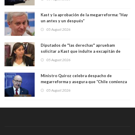
Kast y la aprobación de la megarreforma: “Hay
un antes y un después”
05 August 2026
Diputados de "las derechas" apruebam
solicitar a Kast que indulte a excapitán de
carabineros condenado por dejar ciega a
05 August 2026
senadora Fabiola Campillai
Ministro Quiroz celebra despacho de
megarreforma y asegura que “Chile comienza
nuevamente a crecer”
05 August 2026