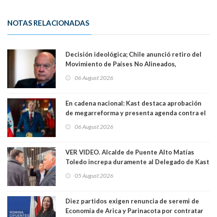
NOTAS RELACIONADAS
Decisión ideológica; Chile anunció retiro del
Movimiento de Países No Alineados,
organización de la que formaba parte desde
06 August 2026
1971. Excanciller Insulza lamentó decisión
En cadena nacional: Kast destaca aprobación
de megarreforma y presenta agenda contra el
Crimen Organizado y el Terrorismo
06 August 2026
VER VIDEO. Alcalde de Puente Alto Matías
Toledo increpa duramente al Delegado de Kast
Germán Codina por crisis de seguridad. "El
05 August 2026
delegado nuevamente arrancando"
Diez partidos exigen renuncia de seremi de
Economía de Arica y Parinacota por contratar