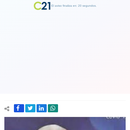
El aviso finaliza en: 19 segundos.
Finalizar Publicidad
Chile supera los 5 mil casos de
coronavirus: hay 6 nuevos fallecidos
por Coronavirus y ya hay 43 decesos
en Chile
07 April 2020