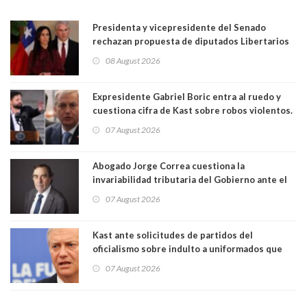
Presidenta y vicepresidente del Senado
rechazan propuesta de diputados Libertarios
para suspender Ley Karin por cinco años:
08 August 2026
"Constituye un camino equivocado"
Expresidente Gabriel Boric entra al ruedo y
cuestiona cifra de Kast sobre robos violentos.
Gobierno le respondió
07 August 2026
Abogado Jorge Correa cuestiona la
invariabilidad tributaria del Gobierno ante el
Tribunal Constitucional: “Es contraria a la
07 August 2026
democracia” y "defendemos la alternancia en el
poder"
Kast ante solicitudes de partidos del
oficialismo sobre indulto a uniformados que
están presos: "Se van a analizar en su mérito"
07 August 2026