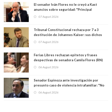
El senador Iván Flores no le creyó a Kast
anuncios sobre seguridad: "Principal
herramienta sigue sin urgencia clave para
07 August 2026
perseguir ruta del dinero y levantar secreto
bancario"
Tribunal Constitucional rechaza por 7 a 3
destitución de Johannes Kaiser: sus dichos
sobre el golpe de Estado ya no importan para la
07 August 2026
justicia constitucional porque no es diputado
Ferias Libres rechazan epítetos y frases
despectivas de senadora Camila Flores (RN)
para maltratar a senadora Campillai
06 August 2026
Senador Espinoza ante investigación por
presunto caso de violencia intrafamiliar: "No
existe denuncia en mi contra". PS entregó
06 August 2026
antecedentes a Tribunal Supremo