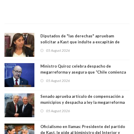
Diputados de "las derechas" apruebam
solicitar a Kast que indulte a excapitán de
carabineros condenado por dejar ciega a
05 August 2026
senadora Fabiola Campillai
Ministro Quiroz celebra despacho de
megarreforma y asegura que “Chile comienza
nuevamente a crecer”
05 August 2026
Senado aprueba artículo de compensación a
municipios y despacha a ley la megarreforma
de Kast y Quiroz. Senador Pedro Araya (PPD)
05 August 2026
votó con el Gobierno
Oficialismo en llamas: Presidente del partido
de Kast, le pide al biministro del Interior y