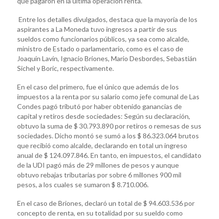
que pagaron en la última operación renta.
Entre los detalles divulgados, destaca que la mayoría de los
aspirantes a La Moneda tuvo ingresos a partir de sus
sueldos como funcionarios públicos, ya sea como alcalde,
ministro de Estado o parlamentario, como es el caso de
Joaquín Lavín, Ignacio Briones, Mario Desbordes, Sebastián
Sichel y Boric, respectivamente.
En el caso del primero, fue el único que además de los
impuestos a la renta por su salario como jefe comunal de Las
Condes pagó tributó por haber obtenido ganancias de
capital y retiros desde sociedades: Según su declaración,
obtuvo la suma de $ 30.793.890 por retiros o remesas de sus
sociedades. Dicho montó se sumó a los $ 86.323.064 brutos
que recibió como alcalde, declarando en total un ingreso
anual de $ 124.097.846. En tanto, en impuestos, el candidato
de la UDI pagó más de 29 millones de pesos y aunque
obtuvo rebajas tributarias por sobre 6 millones 900 mil
pesos, a los cuales se sumaron $ 8.710.006.
En el caso de Briones, declaró un total de $ 94.603.536 por
concepto de renta, en su totalidad por su sueldo como