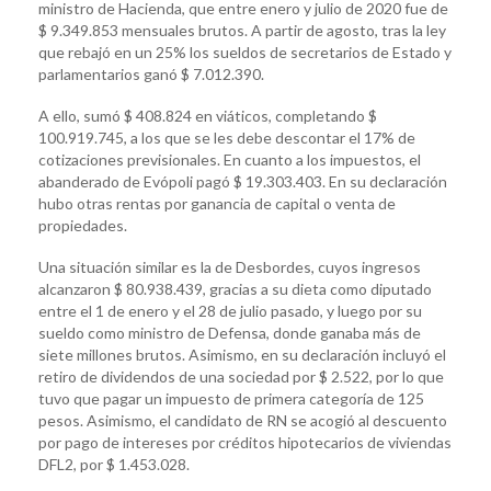
ministro de Hacienda, que entre enero y julio de 2020 fue de
$ 9.349.853 mensuales brutos. A partir de agosto, tras la ley
que rebajó en un 25% los sueldos de secretarios de Estado y
parlamentarios ganó $ 7.012.390.
A ello, sumó $ 408.824 en viáticos, completando $
100.919.745, a los que se les debe descontar el 17% de
cotizaciones previsionales. En cuanto a los impuestos, el
abanderado de Evópoli pagó $ 19.303.403. En su declaración
hubo otras rentas por ganancia de capital o venta de
propiedades.
Una situación similar es la de Desbordes, cuyos ingresos
alcanzaron $ 80.938.439, gracias a su dieta como diputado
entre el 1 de enero y el 28 de julio pasado, y luego por su
sueldo como ministro de Defensa, donde ganaba más de
siete millones brutos. Asimismo, en su declaración incluyó el
retiro de dividendos de una sociedad por $ 2.522, por lo que
tuvo que pagar un impuesto de primera categoría de 125
pesos. Asimismo, el candidato de RN se acogió al descuento
por pago de intereses por créditos hipotecarios de viviendas
DFL2, por $ 1.453.028.