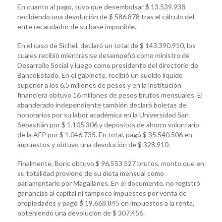
En cuanto al pago, tuvo que desembolsar $ 13.539.938,
recibiendo una devolución de $ 586.878 tras el cálculo del
ente recaudador de su base imponible.
En el caso de Sichel, declaró un total de $ 143.390.910, los
cuales recibió mientras se desempeñó como ministro de
Desarrollo Social y luego como presidente del directorio de
BancoEstado. En el gabinete, recibió un sueldo líquido
superior a los 6,5 millones de pesos y en la institución
financiera obtuvo 16 millones de pesos brutos mensuales. El
abanderado independiente también declaró boletas de
honorarios por su labor académica en la Universidad San
Sebastián por $ 1.105.306 y depósitos de ahorro voluntario
de la AFP por $ 1.046.735. En total, pagó $ 35.540.506 en
impuestos y obtuvo una devolución de $ 328.910.
Finalmente, Boric obtuvo $ 96.553.527 brutos, monto que en
su totalidad proviene de su dieta mensual como
parlamentario por Magallanes. En el documento, no registró
ganancias al capital ni tampoco impuestos por venta de
propiedades y pagó $ 19.668.845 en impuestos a la renta,
obteniendo una devolución de $ 307.456.