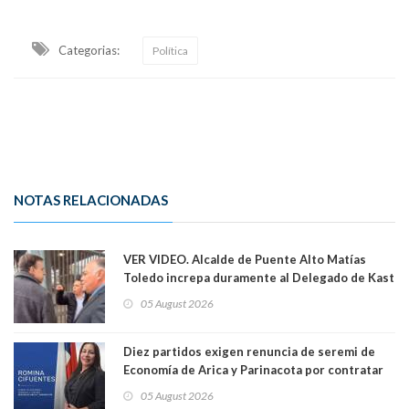
Categorias:
Política
NOTAS RELACIONADAS
VER VIDEO. Alcalde de Puente Alto Matías
Toledo increpa duramente al Delegado de Kast
Germán Codina por crisis de seguridad. "El
05 August 2026
delegado nuevamente arrancando"
Diez partidos exigen renuncia de seremi de
Economía de Arica y Parinacota por contratar
solo a militantes del Gobierno. Entre ellas hay
05 August 2026
una militante de RN, detenida con 47 kilos de