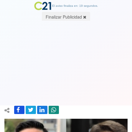
El aviso finaliza en: 19 segundos.
Finalizar Publicidad
Claudio Orrego afirma que hubo
"confusión" en la primera vuelta y
califica a Francisco Orrego como
"ícono del trato duro"
07 November 2024