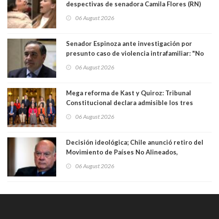
despectivas de senadora Camila Flores (RN)
para maltratar a senadora Campillai
06 August 2026
Senador Espinoza ante investigación por
presunto caso de violencia intrafamiliar: "No
existe denuncia en mi contra". PS entregó
06 August 2026
antecedentes a Tribunal Supremo
Mega reforma de Kast y Quiroz: Tribunal
Constitucional declara admisible los tres
requerimientos de la oposición
06 August 2026
Decisión ideológica; Chile anunció retiro del
Movimiento de Países No Alineados,
organización de la que formaba parte desde
06 August 2026
1971. Excanciller Insulza lamentó decisión