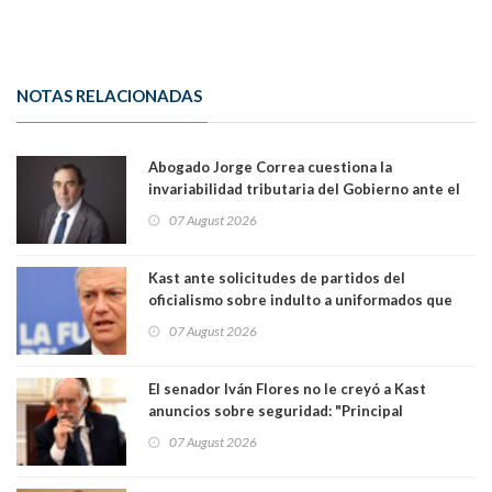
NOTAS RELACIONADAS
Abogado Jorge Correa cuestiona la
invariabilidad tributaria del Gobierno ante el
Tribunal Constitucional: “Es contraria a la
07 August 2026
democracia” y "defendemos la alternancia en el
poder"
Kast ante solicitudes de partidos del
oficialismo sobre indulto a uniformados que
están presos: "Se van a analizar en su mérito"
07 August 2026
El senador Iván Flores no le creyó a Kast
anuncios sobre seguridad: "Principal
herramienta sigue sin urgencia clave para
07 August 2026
perseguir ruta del dinero y levantar secreto
bancario"