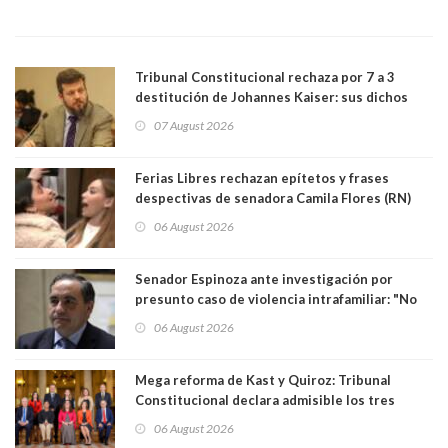
Tribunal Constitucional rechaza por 7 a 3
destitución de Johannes Kaiser: sus dichos
sobre el golpe de Estado ya no importan para la
07 August 2026
justicia constitucional porque no es diputado
Ferias Libres rechazan epítetos y frases
despectivas de senadora Camila Flores (RN)
para maltratar a senadora Campillai
06 August 2026
Senador Espinoza ante investigación por
presunto caso de violencia intrafamiliar: "No
existe denuncia en mi contra". PS entregó
06 August 2026
antecedentes a Tribunal Supremo
Mega reforma de Kast y Quiroz: Tribunal
Constitucional declara admisible los tres
requerimientos de la oposición
06 August 2026