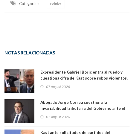
Categorias:
Política
NOTAS RELACIONADAS
Expresidente Gabriel Boric entra al ruedo y
cuestiona cifra de Kast sobre robos violentos.
Gobierno le respondió
07 August 2026
Abogado Jorge Correa cuestiona la
invariabilidad tributaria del Gobierno ante el
Tribunal Constitucional: “Es contraria a la
07 August 2026
democracia” y "defendemos la alternancia en el
poder"
Kast ante solicitudes de partidos del