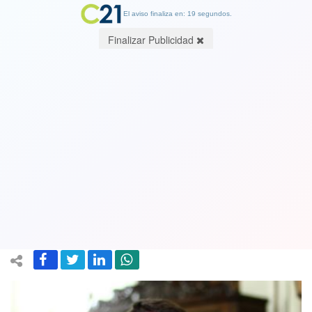
El aviso finaliza en: 19 segundos.
Finalizar Publicidad
Claudio Orrego sigue sumando
apoyos: Joaquín Lavín, Ignacio
Briones, Javiera Parada y el
"Compadre Moncho" votarán por él
08 June 2021