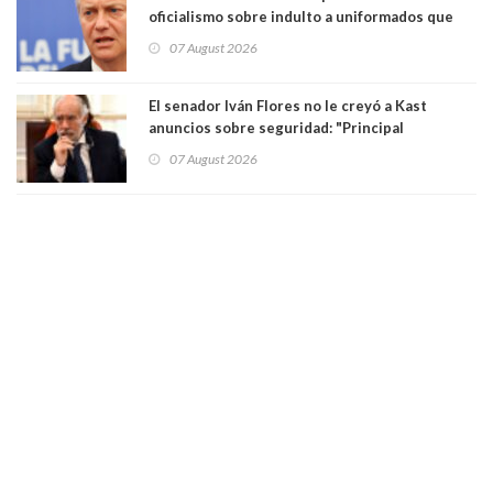
oficialismo sobre indulto a uniformados que
están presos: "Se van a analizar en su mérito"
07 August 2026
El senador Iván Flores no le creyó a Kast
anuncios sobre seguridad: "Principal
herramienta sigue sin urgencia clave para
07 August 2026
perseguir ruta del dinero y levantar secreto
bancario"