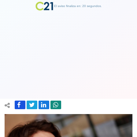
El aviso finaliza en: 19 segundos.
Finalizar Publicidad
Comisión de RR.EE. sesionará en Arica
para demostrar que Chile cumple el
Tratado de 1904 con Bolivia
30 March 2018