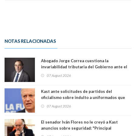
NOTAS RELACIONADAS
Abogado Jorge Correa cuestiona la
invariabilidad tributaria del Gobierno ante el
Tribunal Constitucional: “Es contraria a la
07 August 2026
democracia” y "defendemos la alternancia en el
poder"
Kast ante solicitudes de partidos del
oficialismo sobre indulto a uniformados que
están presos: "Se van a analizar en su mérito"
07 August 2026
El senador Iván Flores no le creyó a Kast
anuncios sobre seguridad: "Principal
herramienta sigue sin urgencia clave para