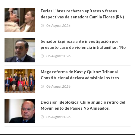
Ferias Libres rechazan epítetos y frases
despectivas de senadora Camila Flores (RN)
para maltratar a senadora Campillai
06 August 2026
Senador Espinoza ante investigación por
presunto caso de violencia intrafamiliar: "No
existe denuncia en mi contra". PS entregó
06 August 2026
antecedentes a Tribunal Supremo
Mega reforma de Kast y Quiroz: Tribunal
Constitucional declara admisible los tres
requerimientos de la oposición
06 August 2026
Decisión ideológica; Chile anunció retiro del
Movimiento de Países No Alineados,
organización de la que formaba parte desde
06 August 2026
1971. Excanciller Insulza lamentó decisión