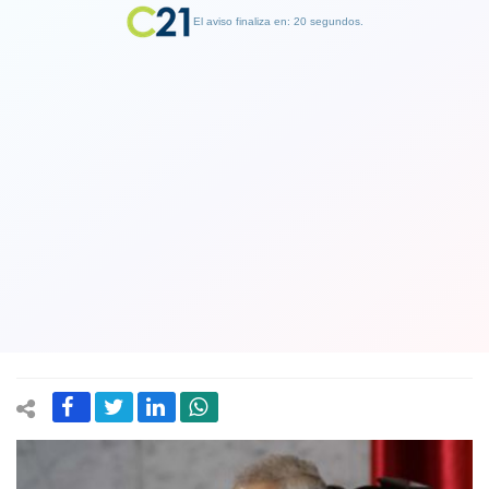
El aviso finaliza en: 19 segundos.
Finalizar Publicidad
Comisión del Senado resolvió que Raúl
Guzmán dejará sus funciones
legislativas cuando sea formalizado
por infringir normas sanitarias
23 September 2020