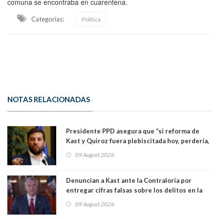
comuna se encontraba en cuarentena.
Categorias:
Política
NOTAS RELACIONADAS
Presidente PPD asegura que “si reforma de
Kast y Quiroz fuera plebiscitada hoy, perdería,
la mayoría está en contra”. Y si el "TC resuelve
09 August 2026
a favor de la oposición, sería una victoria de la
ciudadanía”
Denuncian a Kast ante la Contraloría por
entregar cifras falsas sobre los delitos en la
cadena nacional
09 August 2026