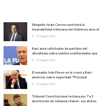
Abogado Jorge Correa cuestiona la
invariabilidad tributaria del Gobierno ante el
Tribunal Constitucional: “Es contraria a la
07 August 2026
democracia” y "defendemos la alternancia en el
poder"
Kast ante solicitudes de partidos del
oficialismo sobre indulto a uniformados que
están presos: "Se van a analizar en su mérito"
07 August 2026
El senador Iván Flores no le creyó a Kast
anuncios sobre seguridad: "Principal
herramienta sigue sin urgencia clave para
07 August 2026
perseguir ruta del dinero y levantar secreto
bancario"
Tribunal Constitucional rechaza por 7 a 3
destitución de Johannes Kaiser: sus dichos
sobre el golpe de Estado ya no importan para la