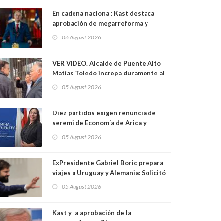
En cadena nacional: Kast destaca
aprobación de megarreforma y
presenta agenda contra el Crimen
06 August 2026
Organizado y el Terrorismo
VER VIDEO. Alcalde de Puente Alto
Matías Toledo increpa duramente al
Delegado de Kast Germán Codina por
05 August 2026
crisis de seguridad. "El delegado
nuevamente arrancando"
Diez partidos exigen renuncia de
seremi de Economía de Arica y
Parinacota por contratar solo a
05 August 2026
militantes del Gobierno. Entre ellas
hay una militante de RN, detenida con
47 kilos de droga
ExPresidente Gabriel Boric prepara
viajes a Uruguay y Alemania: Solicitó
autorización al Congreso
05 August 2026
Kast y la aprobación de la