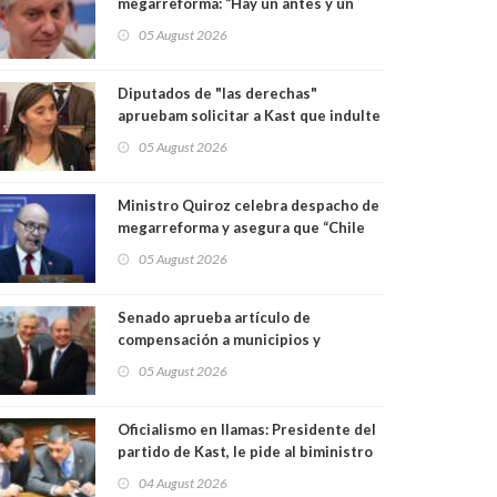
megarreforma: “Hay un antes y un
después”
05 August 2026
Diputados de "las derechas"
apruebam solicitar a Kast que indulte
a excapitán de carabineros
05 August 2026
condenado por dejar ciega a senadora
Fabiola Campillai
Ministro Quiroz celebra despacho de
megarreforma y asegura que “Chile
comienza nuevamente a crecer”
05 August 2026
Senado aprueba artículo de
compensación a municipios y
despacha a ley la megarreforma de
05 August 2026
Kast y Quiroz. Senador Pedro Araya
(PPD) votó con el Gobierno
Oficialismo en llamas: Presidente del
partido de Kast, le pide al biministro
del Interior y vocero que se dedique a
04 August 2026
otra cosa: "(Si) actúa en política