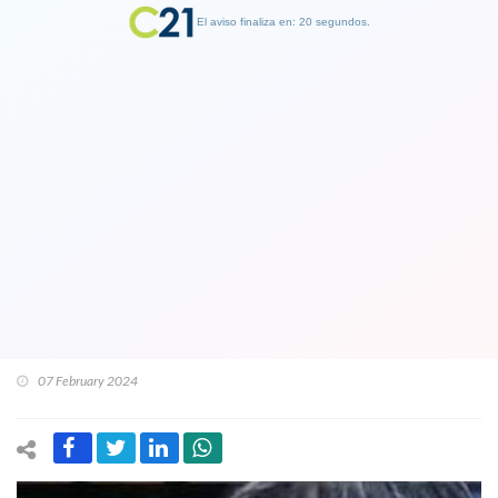
El aviso finaliza en: 19 segundos.
Finalizar Publicidad
Como lograron sobrevivir la hermana
de Piñera, el amigo del exmandatario
Ignacio Guerrero y su hijo
universitario al accidente donde murió
el exPresidente en el Lago Ranco
07 February 2024