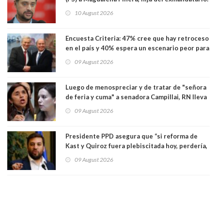
"Les molesta que toquemos a quienes se
10 August 2026
creían intocables"
Encuesta Criteria: 47% cree que hay retroceso
en el país y 40% espera un escenario peor para
el empleo
09 August 2026
Luego de menospreciar y de tratar de "señora
de feria y cuma" a senadora Campillai, RN lleva
al Tribunal Supremo a la senadora Camila
09 August 2026
Flores
Presidente PPD asegura que “si reforma de
Kast y Quiroz fuera plebiscitada hoy, perdería,
la mayoría está en contra”. Y si el "TC resuelve
09 August 2026
a favor de la oposición, sería una victoria de la
ciudadanía”