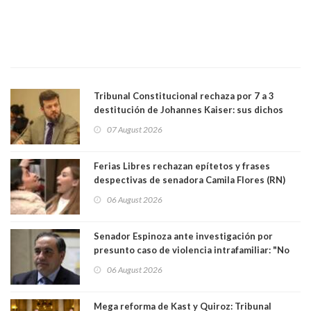
Tribunal Constitucional rechaza por 7 a 3
destitución de Johannes Kaiser: sus dichos
sobre el golpe de Estado ya no importan para la
07 August 2026
justicia constitucional porque no es diputado
Ferias Libres rechazan epítetos y frases
despectivas de senadora Camila Flores (RN)
para maltratar a senadora Campillai
06 August 2026
Senador Espinoza ante investigación por
presunto caso de violencia intrafamiliar: "No
existe denuncia en mi contra". PS entregó
06 August 2026
antecedentes a Tribunal Supremo
Mega reforma de Kast y Quiroz: Tribunal