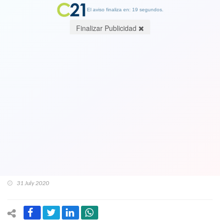
El aviso finaliza en: 19 segundos.
Finalizar Publicidad
Compleja Cuenta Pública de Piñera:
CUT, Anef y decenas de
organizaciones sociales llaman a
protestas. Carabineros anuncia cierre
en torno al Congreso y redes sociales
se agitan con cacerolazo masivo
31 July 2020