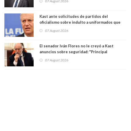
07 August 2026
democracia” y "defendemos la alternancia en el
poder"
Kast ante solicitudes de partidos del
oficialismo sobre indulto a uniformados que
están presos: "Se van a analizar en su mérito"
07 August 2026
El senador Iván Flores no le creyó a Kast
anuncios sobre seguridad: "Principal
herramienta sigue sin urgencia clave para
07 August 2026
perseguir ruta del dinero y levantar secreto
bancario"