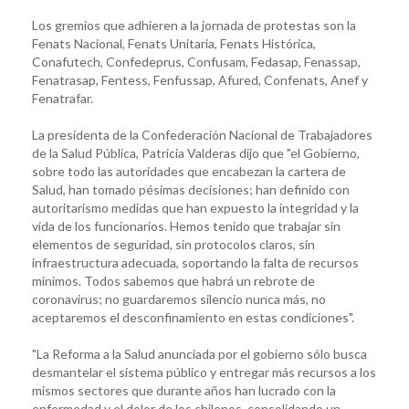
Los gremios que adhieren a la jornada de protestas son la
Fenats Nacional, Fenats Unitaria, Fenats Histórica,
Conafutech, Confedeprus, Confusam, Fedasap, Fenassap,
Fenatrasap, Fentess, Fenfussap, Afured, Confenats, Anef y
Fenatrafar.
La presidenta de la Confederación Nacional de Trabajadores
de la Salud Pública, Patricia Valderas dijo que "el Gobierno,
sobre todo las autoridades que encabezan la cartera de
Salud, han tomado pésimas decisiones; han definido con
autoritarismo medidas que han expuesto la integridad y la
vida de los funcionarios. Hemos tenido que trabajar sin
elementos de seguridad, sin protocolos claros, sin
infraestructura adecuada, soportando la falta de recursos
mínimos. Todos sabemos que habrá un rebrote de
coronavirus; no guardaremos silencio nunca más, no
aceptaremos el desconfinamiento en estas condiciones".
"La Reforma a la Salud anunciada por el gobierno sólo busca
desmantelar el sistema público y entregar más recursos a los
mismos sectores que durante años han lucrado con la
enfermedad y el dolor de los chilenos, consolidando un