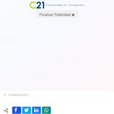
El aviso finaliza en: 19 segundos.
Finalizar Publicidad
Compleja petición por los indultos:
Boric pide al Tribunal Constitucional
no entregar expedientes de
delincuente Luis Castillo y de los otros
presos del estallido para no
entorpecer su “reinserción”
07 March 2023