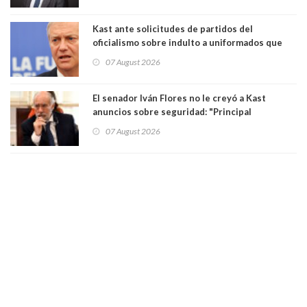
democracia” y "defendemos la alternancia en el
poder"
Kast ante solicitudes de partidos del
oficialismo sobre indulto a uniformados que
están presos: "Se van a analizar en su mérito"
07 August 2026
El senador Iván Flores no le creyó a Kast
anuncios sobre seguridad: "Principal
herramienta sigue sin urgencia clave para
07 August 2026
perseguir ruta del dinero y levantar secreto
bancario"