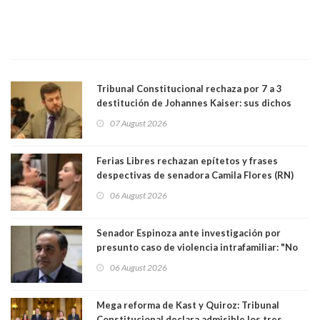
Tribunal Constitucional rechaza por 7 a 3
destitución de Johannes Kaiser: sus dichos
sobre el golpe de Estado ya no importan para la
07 August 2026
justicia constitucional porque no es diputado
Ferias Libres rechazan epítetos y frases
despectivas de senadora Camila Flores (RN)
para maltratar a senadora Campillai
06 August 2026
Senador Espinoza ante investigación por
presunto caso de violencia intrafamiliar: "No
existe denuncia en mi contra". PS entregó
06 August 2026
antecedentes a Tribunal Supremo
Mega reforma de Kast y Quiroz: Tribunal
Constitucional declara admisible los tres