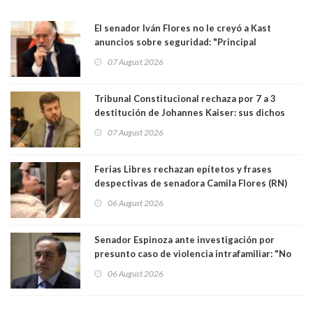
El senador Iván Flores no le creyó a Kast
anuncios sobre seguridad: "Principal
herramienta sigue sin urgencia clave para
07 August 2026
perseguir ruta del dinero y levantar secreto
bancario"
Tribunal Constitucional rechaza por 7 a 3
destitución de Johannes Kaiser: sus dichos
sobre el golpe de Estado ya no importan para la
07 August 2026
justicia constitucional porque no es diputado
Ferias Libres rechazan epítetos y frases
despectivas de senadora Camila Flores (RN)
para maltratar a senadora Campillai
06 August 2026
Senador Espinoza ante investigación por
presunto caso de violencia intrafamiliar: "No
existe denuncia en mi contra". PS entregó
06 August 2026
antecedentes a Tribunal Supremo