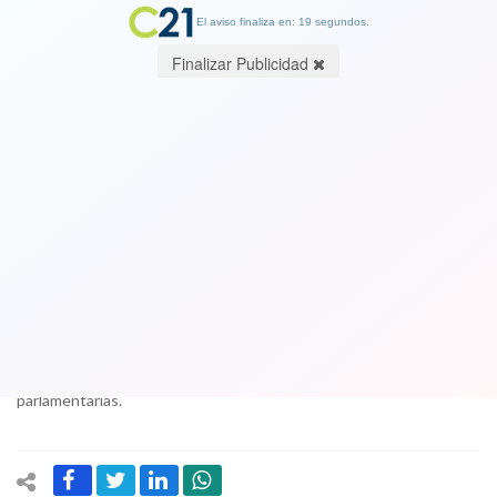
El aviso finaliza en: 19 segundos.
Finalizar Publicidad
Congreso: Revelan más casos de
plagio en asesorías parlamentarias
07 September 2017
En un reportaje del canal Mega, se mencionó casos de pago de
asesorías como el que involucra a la diputada Claudia Nogueira, de
la Unión Demócrata Independiente (UDI), por $5.000.000 para
hacer propaganda electoral con platas públicas de asesorías
parlamentarias.