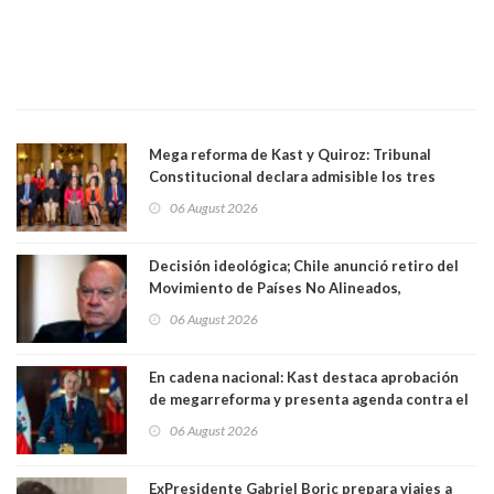
Mega reforma de Kast y Quiroz: Tribunal
Constitucional declara admisible los tres
requerimientos de la oposición
06 August 2026
Decisión ideológica; Chile anunció retiro del
Movimiento de Países No Alineados,
organización de la que formaba parte desde
06 August 2026
1971. Excanciller Insulza lamentó decisión
En cadena nacional: Kast destaca aprobación
de megarreforma y presenta agenda contra el
Crimen Organizado y el Terrorismo
06 August 2026
ExPresidente Gabriel Boric prepara viajes a