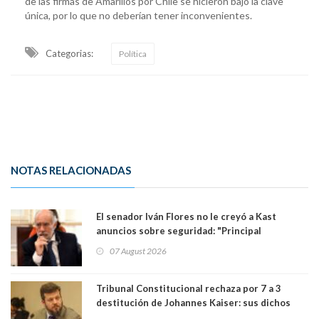
de las firmas de Amarillos por Chile se hicieron bajo la clave
única, por lo que no deberían tener inconvenientes.
Categorias:
Política
NOTAS RELACIONADAS
El senador Iván Flores no le creyó a Kast
anuncios sobre seguridad: "Principal
herramienta sigue sin urgencia clave para
07 August 2026
perseguir ruta del dinero y levantar secreto
bancario"
Tribunal Constitucional rechaza por 7 a 3
destitución de Johannes Kaiser: sus dichos
sobre el golpe de Estado ya no importan para la