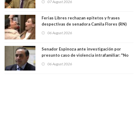
07 August 2026
justicia constitucional porque no es diputado
Ferias Libres rechazan epítetos y frases
despectivas de senadora Camila Flores (RN)
para maltratar a senadora Campillai
06 August 2026
Senador Espinoza ante investigación por
presunto caso de violencia intrafamiliar: "No
existe denuncia en mi contra". PS entregó
06 August 2026
antecedentes a Tribunal Supremo