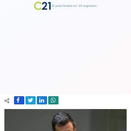
El aviso finaliza en: 19 segundos.
Finalizar Publicidad
Consiguieron las firmas: Amarillos por
Chile se constituye como partido
político
22 April 2023