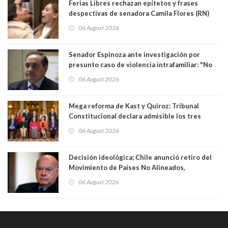
Ferias Libres rechazan epítetos y frases
despectivas de senadora Camila Flores (RN)
para maltratar a senadora Campillai
06 August 2026
Senador Espinoza ante investigación por
presunto caso de violencia intrafamiliar: "No
existe denuncia en mi contra". PS entregó
06 August 2026
antecedentes a Tribunal Supremo
Mega reforma de Kast y Quiroz: Tribunal
Constitucional declara admisible los tres
requerimientos de la oposición
06 August 2026
Decisión ideológica; Chile anunció retiro del
Movimiento de Países No Alineados,
organización de la que formaba parte desde
06 August 2026
1971. Excanciller Insulza lamentó decisión