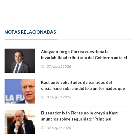
NOTAS RELACIONADAS
Abogado Jorge Correa cuestiona la
invariabilidad tributaria del Gobierno ante el
Tribunal Constitucional: “Es contraria a la
07 August 2026
democracia” y "defendemos la alternancia en el
poder"
Kast ante solicitudes de partidos del
oficialismo sobre indulto a uniformados que
están presos: "Se van a analizar en su mérito"
07 August 2026
El senador Iván Flores no le creyó a Kast
anuncios sobre seguridad: "Principal
herramienta sigue sin urgencia clave para
07 August 2026
perseguir ruta del dinero y levantar secreto