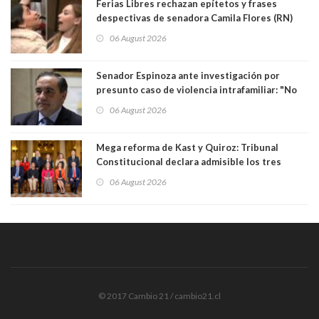
Ferias Libres rechazan epítetos y frases
despectivas de senadora Camila Flores (RN)
para maltratar a senadora Campillai
06 August 2026
Senador Espinoza ante investigación por
presunto caso de violencia intrafamiliar: "No
existe denuncia en mi contra". PS entregó
06 August 2026
antecedentes a Tribunal Supremo
Mega reforma de Kast y Quiroz: Tribunal
Constitucional declara admisible los tres
requerimientos de la oposición
06 August 2026
© 2017 Cambio 21 / cambio21.cl