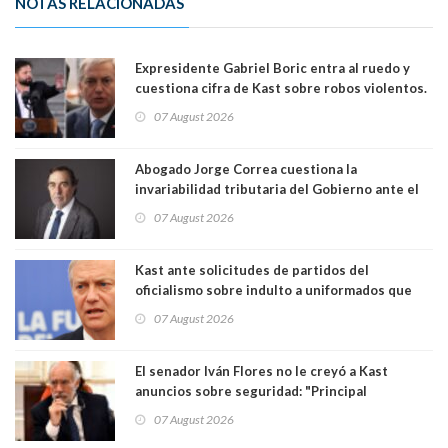
NOTAS RELACIONADAS
Expresidente Gabriel Boric entra al ruedo y
cuestiona cifra de Kast sobre robos violentos.
Gobierno le respondió
07 August 2026
Abogado Jorge Correa cuestiona la
invariabilidad tributaria del Gobierno ante el
Tribunal Constitucional: “Es contraria a la
07 August 2026
democracia” y "defendemos la alternancia en el
poder"
Kast ante solicitudes de partidos del
oficialismo sobre indulto a uniformados que
están presos: "Se van a analizar en su mérito"
07 August 2026
El senador Iván Flores no le creyó a Kast
anuncios sobre seguridad: "Principal
herramienta sigue sin urgencia clave para
07 August 2026
perseguir ruta del dinero y levantar secreto