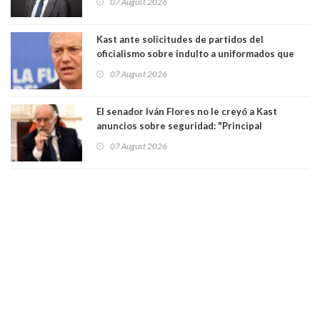
07 August 2026
democracia” y "defendemos la alternancia en el
poder"
Kast ante solicitudes de partidos del
oficialismo sobre indulto a uniformados que
están presos: "Se van a analizar en su mérito"
07 August 2026
El senador Iván Flores no le creyó a Kast
anuncios sobre seguridad: "Principal
herramienta sigue sin urgencia clave para
07 August 2026
perseguir ruta del dinero y levantar secreto
bancario"