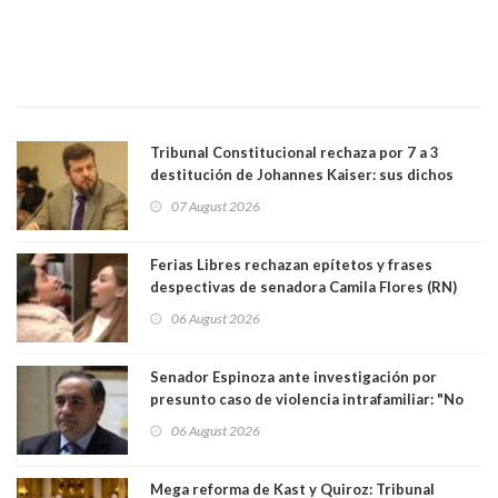
Tribunal Constitucional rechaza por 7 a 3
destitución de Johannes Kaiser: sus dichos
sobre el golpe de Estado ya no importan para la
07 August 2026
justicia constitucional porque no es diputado
Ferias Libres rechazan epítetos y frases
despectivas de senadora Camila Flores (RN)
para maltratar a senadora Campillai
06 August 2026
Senador Espinoza ante investigación por
presunto caso de violencia intrafamiliar: "No
existe denuncia en mi contra". PS entregó
06 August 2026
antecedentes a Tribunal Supremo
Mega reforma de Kast y Quiroz: Tribunal