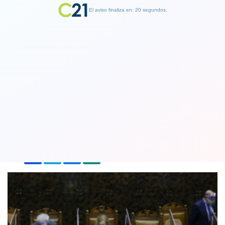
El aviso finaliza en: 19 segundos.
Finalizar Publicidad
Día clave: Senado vota este miércoles
retiro del 10% de las AFP
22 July 2020