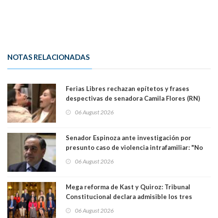
NOTAS RELACIONADAS
Ferias Libres rechazan epítetos y frases
despectivas de senadora Camila Flores (RN)
para maltratar a senadora Campillai
06 August 2026
Senador Espinoza ante investigación por
presunto caso de violencia intrafamiliar: "No
existe denuncia en mi contra". PS entregó
06 August 2026
antecedentes a Tribunal Supremo
Mega reforma de Kast y Quiroz: Tribunal
Constitucional declara admisible los tres
requerimientos de la oposición
06 August 2026