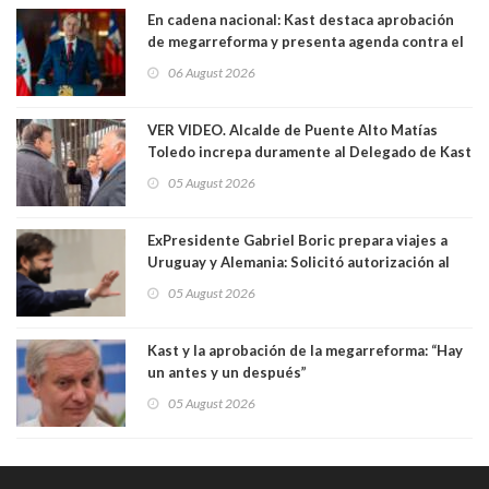
En cadena nacional: Kast destaca aprobación
de megarreforma y presenta agenda contra el
Crimen Organizado y el Terrorismo
06 August 2026
VER VIDEO. Alcalde de Puente Alto Matías
Toledo increpa duramente al Delegado de Kast
Germán Codina por crisis de seguridad. "El
05 August 2026
delegado nuevamente arrancando"
ExPresidente Gabriel Boric prepara viajes a
Uruguay y Alemania: Solicitó autorización al
Congreso
05 August 2026
Kast y la aprobación de la megarreforma: “Hay
un antes y un después”
05 August 2026