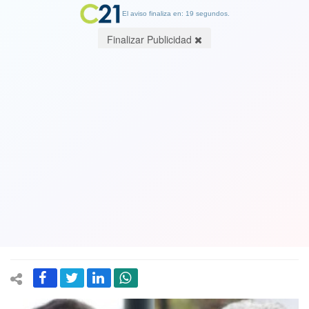
El aviso finaliza en: 19 segundos.
Finalizar Publicidad
Dan a conocer audio donde exministro
de Piñera, Felipe Ward pide a jefe de
gabinete que convenza a Seremi para
reunirse con Luis Hermosilla porque
era “abogado del Presidente”
09 December 2024