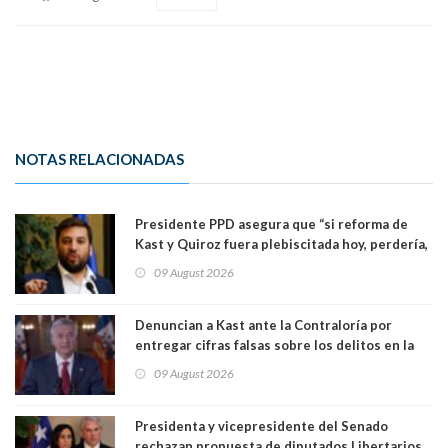
NOTAS RELACIONADAS
Presidente PPD asegura que “si reforma de
Kast y Quiroz fuera plebiscitada hoy, perdería,
la mayoría está en contra”. Y si el "TC resuelve
09 August 2026
a favor de la oposición, sería una victoria de la
ciudadanía”
Denuncian a Kast ante la Contraloría por
entregar cifras falsas sobre los delitos en la
cadena nacional
09 August 2026
Presidenta y vicepresidente del Senado
rechazan propuesta de diputados Libertarios