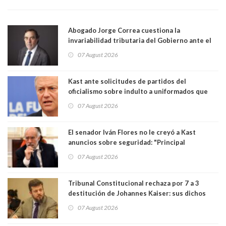
Abogado Jorge Correa cuestiona la
invariabilidad tributaria del Gobierno ante el
Tribunal Constitucional: “Es contraria a la
07 August 2026
democracia” y "defendemos la alternancia en el
poder"
Kast ante solicitudes de partidos del
oficialismo sobre indulto a uniformados que
están presos: "Se van a analizar en su mérito"
07 August 2026
El senador Iván Flores no le creyó a Kast
anuncios sobre seguridad: "Principal
herramienta sigue sin urgencia clave para
07 August 2026
perseguir ruta del dinero y levantar secreto
bancario"
Tribunal Constitucional rechaza por 7 a 3
destitución de Johannes Kaiser: sus dichos
sobre el golpe de Estado ya no importan para la
07 August 2026
justicia constitucional porque no es diputado