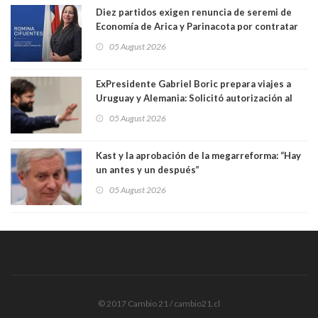
Diez partidos exigen renuncia de seremi de
Economía de Arica y Parinacota por contratar
solo a militantes del Gobierno. Entre ellas hay
05 August 2026
una militante de RN, detenida con 47 kilos de
droga
ExPresidente Gabriel Boric prepara viajes a
Uruguay y Alemania: Solicitó autorización al
Congreso
05 August 2026
Kast y la aprobación de la megarreforma: “Hay
un antes y un después”
05 August 2026
© 2017 Cambio 21 / cambio21.cl