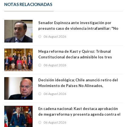
NOTAS RELACIONADAS
Senador Espinoza ante investigación por
presunto caso de violencia intrafamiliar: "No
existe denuncia en mi contra". PS entregó
06 August 2026
antecedentes a Tribunal Supremo
Mega reforma de Kast y Quiroz: Tribunal
Constitucional declara admisible los tres
requerimientos de la oposición
06 August 2026
Decisión ideológica; Chile anunció retiro del
Movimiento de Países No Alineados,
organización de la que formaba parte desde
06 August 2026
1971. Excanciller Insulza lamentó decisión
En cadena nacional: Kast destaca aprobación
de megarreforma y presenta agenda contra el
Crimen Organizado y el Terrorismo
06 August 2026