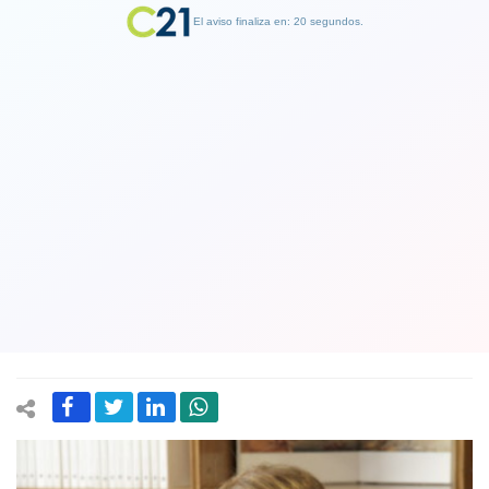
El aviso finaliza en: 19 segundos.
Finalizar Publicidad
DC elige a senadora Ximena Rincón
como reemplazo de Yasna Provoste y
se convertiría en la presidenta del
Senado
25 August 2021