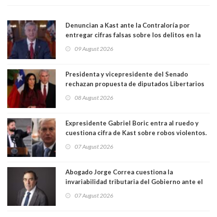
Denuncian a Kast ante la Contraloría por
entregar cifras falsas sobre los delitos en la
cadena nacional
09 August 2026
Presidenta y vicepresidente del Senado
rechazan propuesta de diputados Libertarios
para suspender Ley Karin por cinco años:
08 August 2026
"Constituye un camino equivocado"
Expresidente Gabriel Boric entra al ruedo y
cuestiona cifra de Kast sobre robos violentos.
Gobierno le respondió
07 August 2026
Abogado Jorge Correa cuestiona la
invariabilidad tributaria del Gobierno ante el
Tribunal Constitucional: “Es contraria a la
07 August 2026
democracia” y "defendemos la alternancia en el
poder"