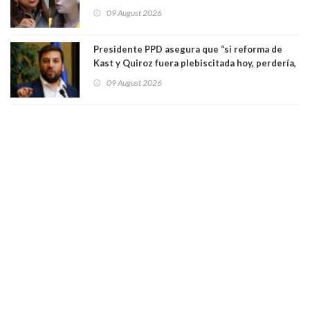
al Tribunal Supremo a la senadora Camila
09 August 2026
Flores
Presidente PPD asegura que “si reforma de
Kast y Quiroz fuera plebiscitada hoy, perdería,
la mayoría está en contra”. Y si el "TC resuelve
09 August 2026
a favor de la oposición, sería una victoria de la
ciudadanía”