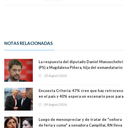
NOTAS RELACIONADAS
La respuesta del diputado Daniel Manouchehri
(PS) a Magdalena Piñera, hija del exmandatario:
"Les molesta que toquemos a quienes se
10 August 2026
creían intocables"
Encuesta Criteria: 47% cree que hay retroceso
en el país y 40% espera un escenario peor para
el empleo
09 August 2026
Luego de menospreciar y de tratar de "señora
de feria y cuma" a senadora Campillai, RN lleva