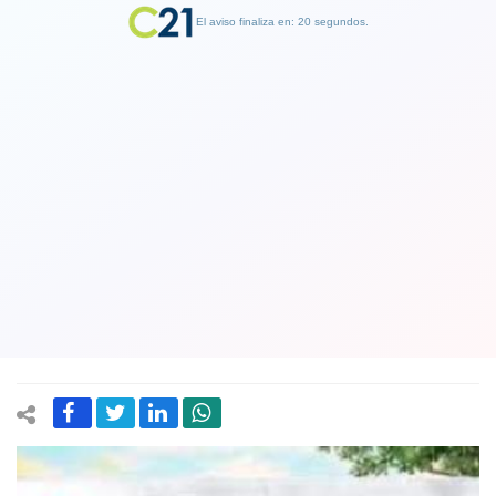
El aviso finaliza en: 19 segundos.
Finalizar Publicidad
DC emplaza al Gobierno a alcanzar un
acuerdo en las próximas 24 horas para
construir una nueva Constitución y
salir de la crisis
13 November 2019