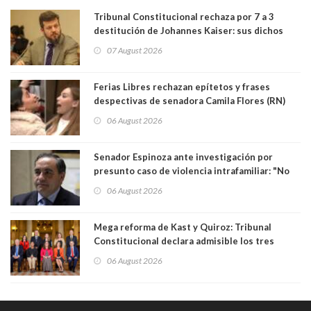
Tribunal Constitucional rechaza por 7 a 3
destitución de Johannes Kaiser: sus dichos
sobre el golpe de Estado ya no importan para la
07 August 2026
justicia constitucional porque no es diputado
Ferias Libres rechazan epítetos y frases
despectivas de senadora Camila Flores (RN)
para maltratar a senadora Campillai
06 August 2026
Senador Espinoza ante investigación por
presunto caso de violencia intrafamiliar: "No
existe denuncia en mi contra". PS entregó
06 August 2026
antecedentes a Tribunal Supremo
Mega reforma de Kast y Quiroz: Tribunal
Constitucional declara admisible los tres
requerimientos de la oposición
06 August 2026