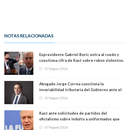
NOTAS RELACIONADAS
Expresidente Gabriel Boric entra al ruedo y
cuestiona cifra de Kast sobre robos violentos.
Gobierno le respondió
07 August 2026
Abogado Jorge Correa cuestiona la
invariabilidad tributaria del Gobierno ante el
Tribunal Constitucional: “Es contraria a la
07 August 2026
democracia” y "defendemos la alternancia en el
poder"
Kast ante solicitudes de partidos del
oficialismo sobre indulto a uniformados que
están presos: "Se van a analizar en su mérito"
07 August 2026