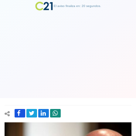
El aviso finaliza en: 19 segundos.
Finalizar Publicidad
Definitivo: Partido Socialista elige a
José Miguel Insulza como su
candidato al Senado por Valparaíso y
el denominado "Pànzer" deja Arica
12 August 2025