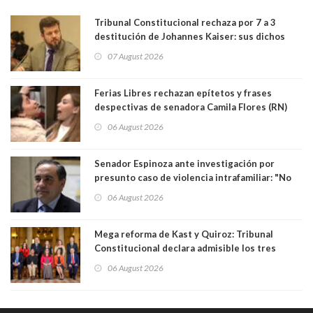
Tribunal Constitucional rechaza por 7 a 3
destitución de Johannes Kaiser: sus dichos
sobre el golpe de Estado ya no importan para la
07 August 2026
justicia constitucional porque no es diputado
Ferias Libres rechazan epítetos y frases
despectivas de senadora Camila Flores (RN)
para maltratar a senadora Campillai
06 August 2026
Senador Espinoza ante investigación por
presunto caso de violencia intrafamiliar: "No
existe denuncia en mi contra". PS entregó
06 August 2026
antecedentes a Tribunal Supremo
Mega reforma de Kast y Quiroz: Tribunal
Constitucional declara admisible los tres
requerimientos de la oposición
06 August 2026