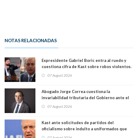
NOTAS RELACIONADAS
Expresidente Gabriel Boric entra al ruedo y
cuestiona cifra de Kast sobre robos violentos.
Gobierno le respondió
07 August 2026
Abogado Jorge Correa cuestiona la
invariabilidad tributaria del Gobierno ante el
Tribunal Constitucional: “Es contraria a la
07 August 2026
democracia” y "defendemos la alternancia en el
poder"
Kast ante solicitudes de partidos del
oficialismo sobre indulto a uniformados que
están presos: "Se van a analizar en su mérito"
07 August 2026