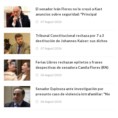
El senador Iván Flores no le creyó a Kast
anuncios sobre seguridad: "Principal
herramienta sigue sin urgencia clave para
07 August 2026
perseguir ruta del dinero y levantar secreto
bancario"
Tribunal Constitucional rechaza por 7 a 3
destitución de Johannes Kaiser: sus dichos
sobre el golpe de Estado ya no importan para la
07 August 2026
justicia constitucional porque no es diputado
Ferias Libres rechazan epítetos y frases
despectivas de senadora Camila Flores (RN)
para maltratar a senadora Campillai
06 August 2026
Senador Espinoza ante investigación por
presunto caso de violencia intrafamiliar: "No
existe denuncia en mi contra". PS entregó
06 August 2026
antecedentes a Tribunal Supremo