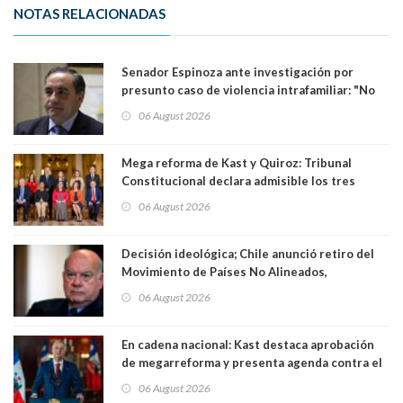
NOTAS RELACIONADAS
Senador Espinoza ante investigación por
presunto caso de violencia intrafamiliar: "No
existe denuncia en mi contra". PS entregó
06 August 2026
antecedentes a Tribunal Supremo
Mega reforma de Kast y Quiroz: Tribunal
Constitucional declara admisible los tres
requerimientos de la oposición
06 August 2026
Decisión ideológica; Chile anunció retiro del
Movimiento de Países No Alineados,
organización de la que formaba parte desde
06 August 2026
1971. Excanciller Insulza lamentó decisión
En cadena nacional: Kast destaca aprobación
de megarreforma y presenta agenda contra el
Crimen Organizado y el Terrorismo
06 August 2026