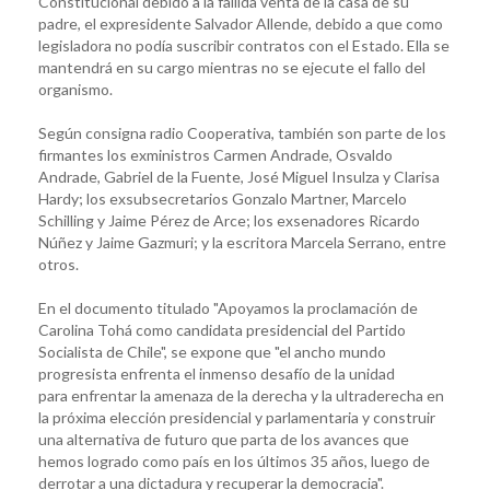
Constitucional debido a la fallida venta de la casa de su
padre, el expresidente Salvador Allende, debido a que como
legisladora no podía suscribir contratos con el Estado. Ella se
mantendrá en su cargo mientras no se ejecute el fallo del
organismo.
Según consigna radio Cooperativa, también son parte de los
firmantes los exministros Carmen Andrade, Osvaldo
Andrade, Gabriel de la Fuente, José Miguel Insulza y Clarisa
Hardy; los exsubsecretarios Gonzalo Martner, Marcelo
Schilling y Jaime Pérez de Arce; los exsenadores Ricardo
Núñez y Jaime Gazmuri; y la escritora Marcela Serrano, entre
otros.
En el documento titulado "Apoyamos la proclamación de
Carolina Tohá como candidata presidencial del Partido
Socialista de Chile", se expone que "el ancho mundo
progresista enfrenta el inmenso desafío de la unidad
para enfrentar la amenaza de la derecha y la ultraderecha en
la próxima elección presidencial y parlamentaria y construir
una alternativa de futuro que parta de los avances que
hemos logrado como país en los últimos 35 años, luego de
derrotar a una dictadura y recuperar la democracia".