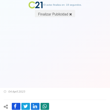
El aviso finaliza en: 19 segundos.
Finalizar Publicidad
Destacados exministros,
expresidentes y otras importantes
figuras socialistas le ponen presión a
directiva de Paulina Vodanovic: Isabel
Allende y otros apoyan candidatura de
Tohá (PPD)
04 April 2025