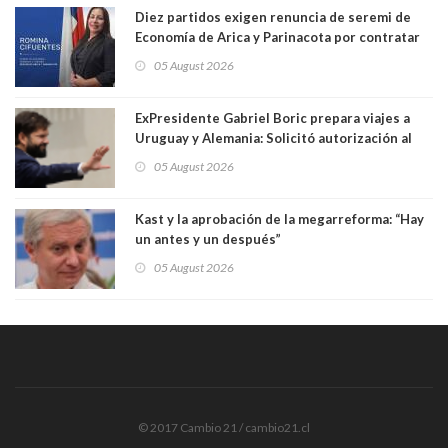
Diez partidos exigen renuncia de seremi de
Economía de Arica y Parinacota por contratar
solo a militantes del Gobierno. Entre ellas hay
05 August 2026
una militante de RN, detenida con 47 kilos de
droga
ExPresidente Gabriel Boric prepara viajes a
Uruguay y Alemania: Solicitó autorización al
Congreso
05 August 2026
Kast y la aprobación de la megarreforma: “Hay
un antes y un después”
05 August 2026
© 2017 Cambio 21 / cambio21.cl