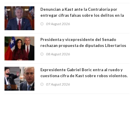
ciudadanía”
Denuncian a Kast ante la Contraloría por
entregar cifras falsas sobre los delitos en la
cadena nacional
09 August 2026
Presidenta y vicepresidente del Senado
rechazan propuesta de diputados Libertarios
para suspender Ley Karin por cinco años:
08 August 2026
"Constituye un camino equivocado"
Expresidente Gabriel Boric entra al ruedo y
cuestiona cifra de Kast sobre robos violentos.
Gobierno le respondió
07 August 2026