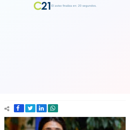
El aviso finaliza en: 19 segundos.
Finalizar Publicidad
Diputada Cariola critica al ministerio
del Interior por no pedir prisión
preventiva para pistoleros que
balearon a personas en barrio Meiggs
03 May 2022