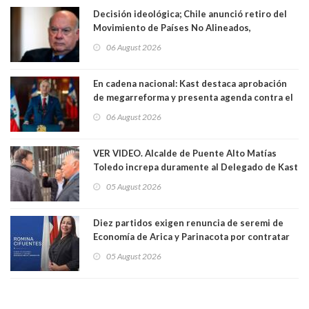
Decisión ideológica; Chile anunció retiro del
Movimiento de Países No Alineados,
organización de la que formaba parte desde
06 August 2026
1971. Excanciller Insulza lamentó decisión
En cadena nacional: Kast destaca aprobación
de megarreforma y presenta agenda contra el
Crimen Organizado y el Terrorismo
06 August 2026
VER VIDEO. Alcalde de Puente Alto Matías
Toledo increpa duramente al Delegado de Kast
Germán Codina por crisis de seguridad. "El
05 August 2026
delegado nuevamente arrancando"
Diez partidos exigen renuncia de seremi de
Economía de Arica y Parinacota por contratar
solo a militantes del Gobierno. Entre ellas hay
05 August 2026
una militante de RN, detenida con 47 kilos de
droga