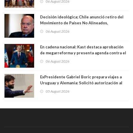
06 August 2026
Decisión ideológica; Chile anunció retiro del
Movimiento de Países No Alineados,
organización de la que formaba parte desde
06 August 2026
1971. Excanciller Insulza lamentó decisión
En cadena nacional: Kast destaca aprobación
de megarreforma y presenta agenda contra el
Crimen Organizado y el Terrorismo
06 August 2026
ExPresidente Gabriel Boric prepara viajes a
Uruguay y Alemania: Solicitó autorización al
Congreso
05 August 2026