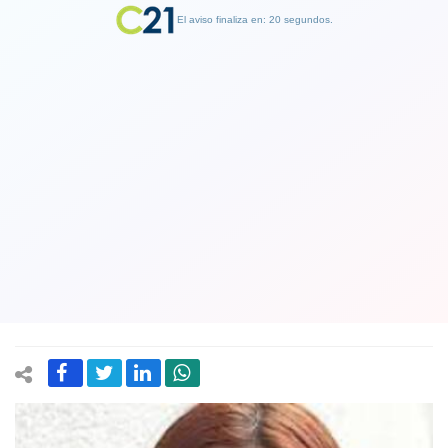
El aviso finaliza en: 19 segundos.
Finalizar Publicidad
Diputada Catalina Pérez (RD) descarta
acusación por tráfico de influencias en
caso convenios: “No interferí de
ninguna manera”
26 September 2023