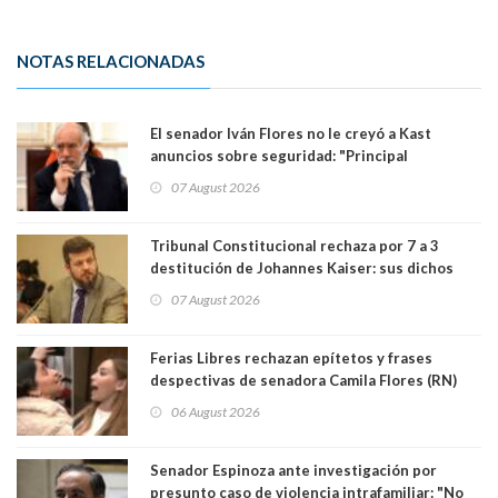
NOTAS RELACIONADAS
El senador Iván Flores no le creyó a Kast
anuncios sobre seguridad: "Principal
herramienta sigue sin urgencia clave para
07 August 2026
perseguir ruta del dinero y levantar secreto
bancario"
Tribunal Constitucional rechaza por 7 a 3
destitución de Johannes Kaiser: sus dichos
sobre el golpe de Estado ya no importan para la
07 August 2026
justicia constitucional porque no es diputado
Ferias Libres rechazan epítetos y frases
despectivas de senadora Camila Flores (RN)
para maltratar a senadora Campillai
06 August 2026
Senador Espinoza ante investigación por
presunto caso de violencia intrafamiliar: "No