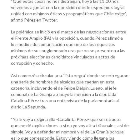
“Que estas cosas no nos distraigan, hoy a las 11:00 nos
volvemos a juntar con la oposición donde esperamos lograr
unidad con mínimos éticos y programáticos que Chile exige”,
afirmó Pérez en Twitter.
La polémica se inició en el marco de las negociaciones entre
el Frente Amplio (FA) y la oposición, cuando Pérez afirmó a
los medios de comunicación que uno de los requisitos
mínimos de su conglomerado era que no se presenten a las
próximas elecciones candidatos vinculados a actos de
corrupción y cohecho.
Así comenzó a circular una “lista negra” donde se entregaron
una serie de nombres de alcaldes que caerían en esta
categoría, incluyendo el de Felipe Delpin. Luego, el jefe
comunal de La Granja atribuyó la mención a la diputada
Catalina Pérez tras una entrevista de la parlamentaria al
diario La Segunda.
“Yo le voy a exigir a ella -Catalinta Pérez- que se retracte,
que me dé explicaciones o si no yo voy a ir a tribunales, así de
simple. Voy a defender mi nombre y el de La Granja porque
es lo que corresponde. Estoy viendo cómo llegar a los