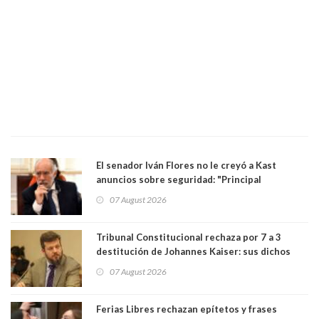
El senador Iván Flores no le creyó a Kast
anuncios sobre seguridad: "Principal
herramienta sigue sin urgencia clave para
07 August 2026
perseguir ruta del dinero y levantar secreto
bancario"
Tribunal Constitucional rechaza por 7 a 3
destitución de Johannes Kaiser: sus dichos
sobre el golpe de Estado ya no importan para la
07 August 2026
justicia constitucional porque no es diputado
Ferias Libres rechazan epítetos y frases