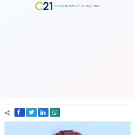
El aviso finaliza en: 19 segundos.
Finalizar Publicidad
Diputada Catalina Pérez responde a
eventual querella en su contra y
asegura que no se ha "referido jamás
al señor Delpin”
30 September 2020