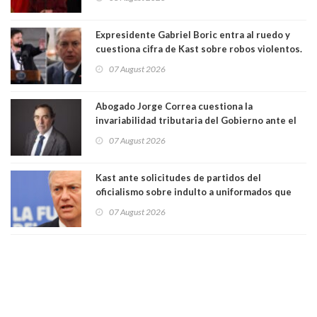
"Constituye un camino equivocado"
Expresidente Gabriel Boric entra al ruedo y
cuestiona cifra de Kast sobre robos violentos.
Gobierno le respondió
07 August 2026
Abogado Jorge Correa cuestiona la
invariabilidad tributaria del Gobierno ante el
Tribunal Constitucional: “Es contraria a la
07 August 2026
democracia” y "defendemos la alternancia en el
poder"
Kast ante solicitudes de partidos del
oficialismo sobre indulto a uniformados que
están presos: "Se van a analizar en su mérito"
07 August 2026