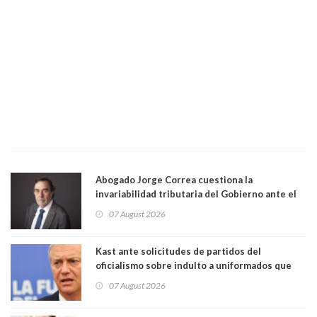
Abogado Jorge Correa cuestiona la
invariabilidad tributaria del Gobierno ante el
Tribunal Constitucional: “Es contraria a la
07 August 2026
democracia” y "defendemos la alternancia en el
poder"
Kast ante solicitudes de partidos del
oficialismo sobre indulto a uniformados que
están presos: "Se van a analizar en su mérito"
07 August 2026