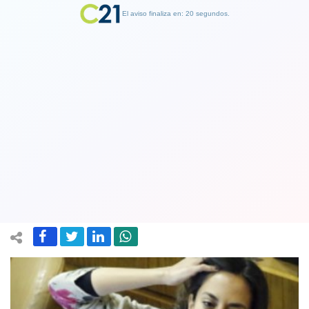
El aviso finaliza en: 19 segundos.
Finalizar Publicidad
Diputada de RN califica de "dictadura"
de la UDI por críticas a senador
Ossandón
12 July 2018