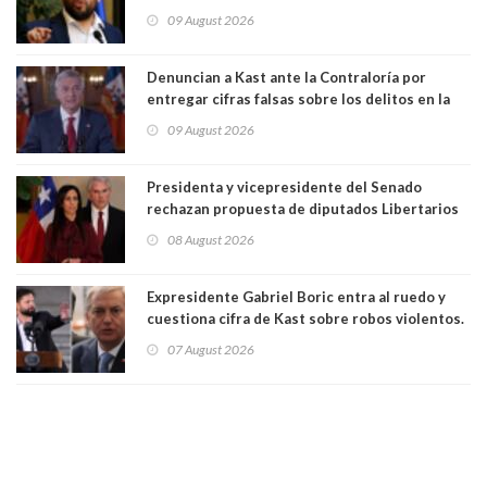
la mayoría está en contra”. Y si el "TC resuelve
09 August 2026
a favor de la oposición, sería una victoria de la
ciudadanía”
Denuncian a Kast ante la Contraloría por
entregar cifras falsas sobre los delitos en la
cadena nacional
09 August 2026
Presidenta y vicepresidente del Senado
rechazan propuesta de diputados Libertarios
para suspender Ley Karin por cinco años:
08 August 2026
"Constituye un camino equivocado"
Expresidente Gabriel Boric entra al ruedo y
cuestiona cifra de Kast sobre robos violentos.
Gobierno le respondió
07 August 2026